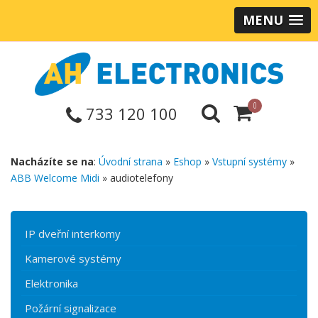
MENU
0
733 120 100
Nacházíte se na
:
Úvodní strana
»
Eshop
»
Vstupní systémy
»
ABB Welcome Midi
» audiotelefony
IP dveřní interkomy
Kamerové systémy
Elektronika
Požární signalizace