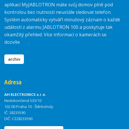
aplikací MyJABLOTRON máte svůj domov plně pod
kontrolou bez nutnosti neustále sledovat telefon.
Systém automaticky vytváří minutový záznam o každé
události z alarmu JABLOTRON 100 a poskytuje tak
okamžitý přehled. Více informací o kamerách se
dozvíte
zde
.
archiv
Adresa
AH ELECTRONICS s.r.o.
Nedokončená 533/10
102 00 Praha 10 - Štěrboholy
IČ: 28233590
DIČ: CZ28233590