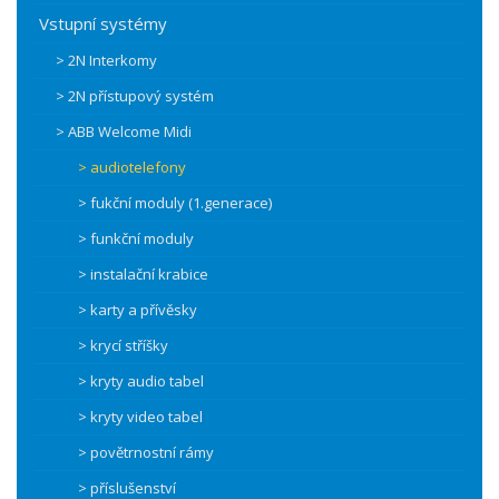
Vstupní systémy
> 2N Interkomy
> 2N přístupový systém
> ABB Welcome Midi
> audiotelefony
> fukční moduly (1.generace)
> funkční moduly
> instalační krabice
> karty a přívěsky
> krycí stříšky
> kryty audio tabel
> kryty video tabel
> povětrnostní rámy
> příslušenství