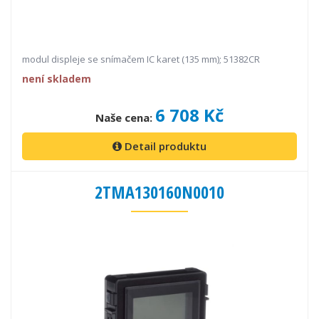
modul displeje se snímačem IC karet (135 mm); 51382CR
není skladem
6 708 Kč
Naše cena:
Detail produktu
2TMA130160N0010