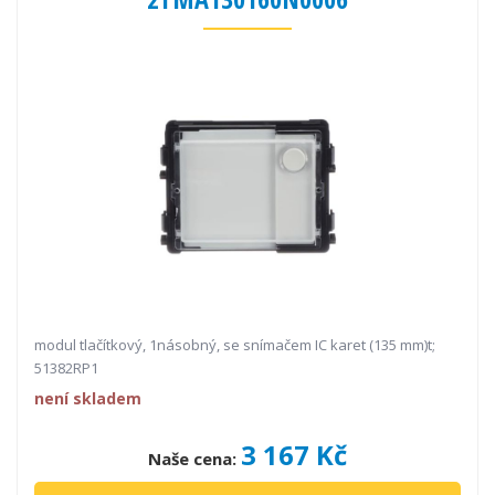
modul tlačítkový, 1násobný, se snímačem IC karet (135 mm)t;
51382RP1
není skladem
3 167 Kč
Naše cena: