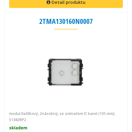
Detail produktu
2TMA130160N0007
modul tlačítkový, 2násobný, se snímačem IC karet (135 mm);
51382RP2
skladem