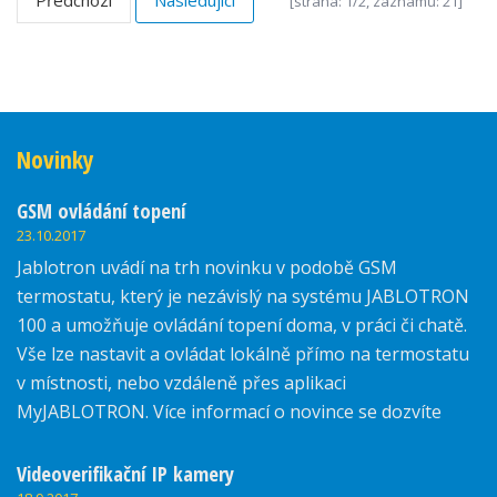
Předchozí
Následující
[strana: 1/2, záznamů: 21]
Novinky
GSM ovládání topení
23.10.2017
Jablotron uvádí na trh novinku v podobě GSM
termostatu, který je nezávislý na systému JABLOTRON
100 a umožňuje ovládání topení doma, v práci či chatě.
Vše lze nastavit a ovládat lokálně přímo na termostatu
v místnosti, nebo vzdáleně přes aplikaci
MyJABLOTRON. Více informací o novince se dozvíte
zde.
Videoverifikační IP kamery