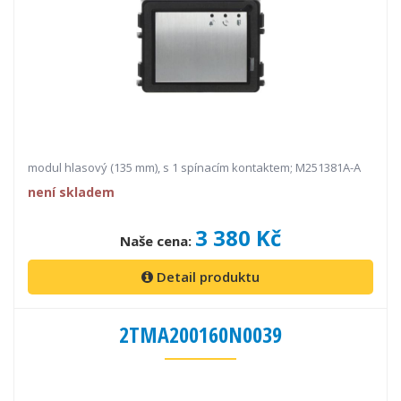
modul hlasový (135 mm), s 1 spínacím kontaktem; M251381A-A
není skladem
3 380 Kč
Naše cena:
Detail produktu
2TMA200160N0039