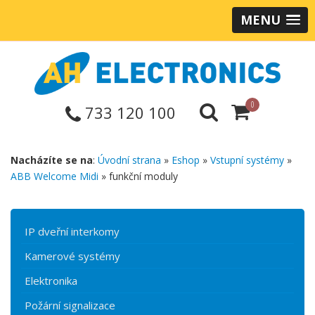
MENU
0
733 120 100
Nacházíte se na
:
Úvodní strana
»
Eshop
»
Vstupní systémy
»
ABB Welcome Midi
» funkční moduly
IP dveřní interkomy
Kamerové systémy
Elektronika
Požární signalizace