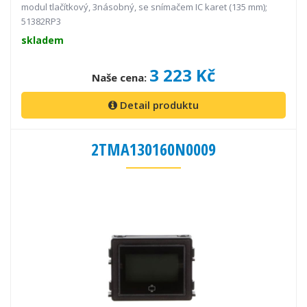
modul tlačítkový, 3násobný, se snímačem IC karet (135 mm);
51382RP3
skladem
3 223 Kč
Naše cena:
Detail produktu
2TMA130160N0009