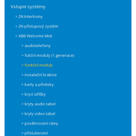
Vstupní systémy
> 2N Interkomy
> 2N přístupový systém
> ABB Welcome Midi
> audiotelefony
> fukční moduly (1.generace)
> funkční moduly
> instalační krabice
> karty a přívěsky
> krycí stříšky
> kryty audio tabel
> kryty video tabel
> povětrnostní rámy
> příslušenství