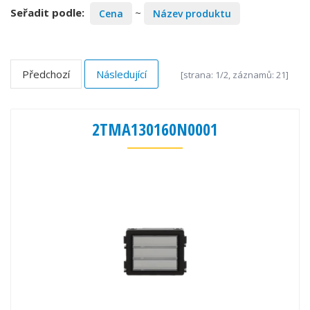
Seřadit podle:
~
Cena
Název produktu
Předchozí
Následující
[strana: 1/2, záznamů: 21]
2TMA130160N0001