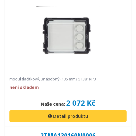
modul tlačítkový, 3násobný (135 mm); 51381RP3
není skladem
2 072 Kč
Naše cena:
Detail produktu
2TMA130160N0006