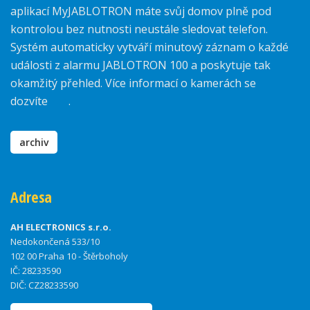
aplikací MyJABLOTRON máte svůj domov plně pod
kontrolou bez nutnosti neustále sledovat telefon.
Systém automaticky vytváří minutový záznam o každé
události z alarmu JABLOTRON 100 a poskytuje tak
okamžitý přehled. Více informací o kamerách se
dozvíte
zde
.
archiv
Adresa
AH ELECTRONICS s.r.o.
Nedokončená 533/10
102 00 Praha 10 - Štěrboholy
IČ: 28233590
DIČ: CZ28233590