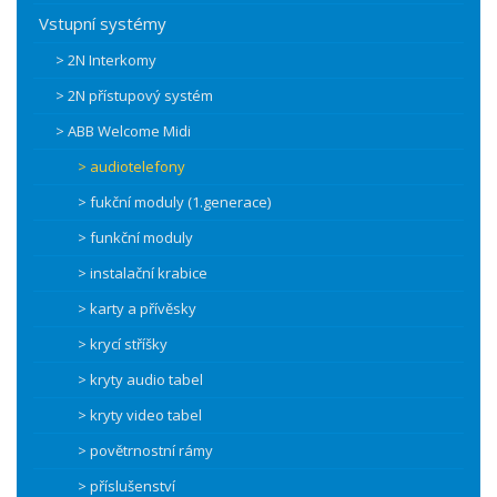
Vstupní systémy
> 2N Interkomy
> 2N přístupový systém
> ABB Welcome Midi
> audiotelefony
> fukční moduly (1.generace)
> funkční moduly
> instalační krabice
> karty a přívěsky
> krycí stříšky
> kryty audio tabel
> kryty video tabel
> povětrnostní rámy
> příslušenství