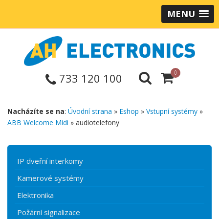
MENU
0
733 120 100
Nacházíte se na
:
Úvodní strana
»
Eshop
»
Vstupní systémy
»
ABB Welcome Midi
» audiotelefony
IP dveřní interkomy
Kamerové systémy
Elektronika
Požární signalizace