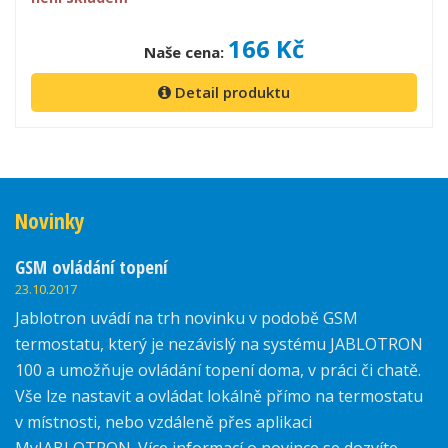
166 Kč
Naše cena:
Detail produktu
Novinky
GSM ovládání topení
23.10.2017
Jablotron uvádí na trh novinku v podobě GSM
termostatu, který je nezávislý na systému JABLOTRON
100 a umožňuje ovládání topení doma, v práci či chatě.
Vše lze nastavit a ovládat lokálně přímo na termostatu
v místnosti, nebo vzdáleně přes aplikaci