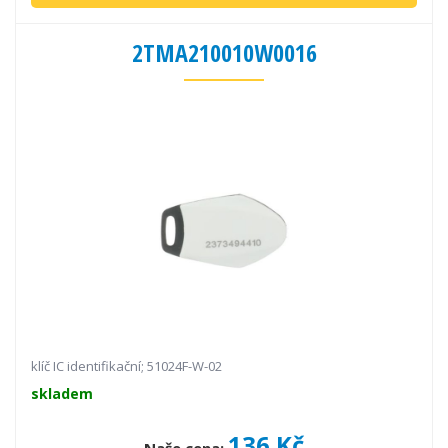
2TMA210010W0016
klíč IC identifikační; 51024F-W-02
skladem
136 Kč