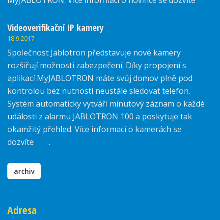
MyJABLOTRON. Více informací o novince se dozvíte
zde.
Videoverifikační IP kamery
18.9.2017
Společnost Jablotron představuje nové kamery
rozšiřují možnosti zabezpečení. Díky propojení s
aplikací MyJABLOTRON máte svůj domov plně pod
kontrolou bez nutnosti neustále sledovat telefon.
Systém automaticky vytváří minutový záznam o každé
události z alarmu JABLOTRON 100 a poskytuje tak
okamžitý přehled. Více informací o kamerách se
dozvíte
zde
.
archiv
Adresa