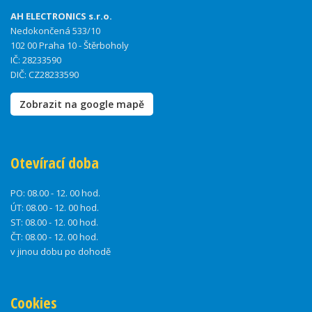
AH ELECTRONICS s.r.o.
Nedokončená 533/10
102 00 Praha 10 - Štěrboholy
IČ: 28233590
DIČ: CZ28233590
Zobrazit na google mapě
Otevírací doba
PO:
08.00 - 12. 00 hod.
ÚT:
08.00 - 12. 00 hod.
ST:
08.00 - 12. 00 hod.
ČT:
08.00 - 12. 00 hod.
v jinou dobu po dohodě
Cookies