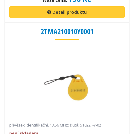
Naše cena:
Detail produktu
2TMA210010Y0001
přívěsek identifikační, 13,56 MHz; žlutá; 51022F-Y-02
není skladem