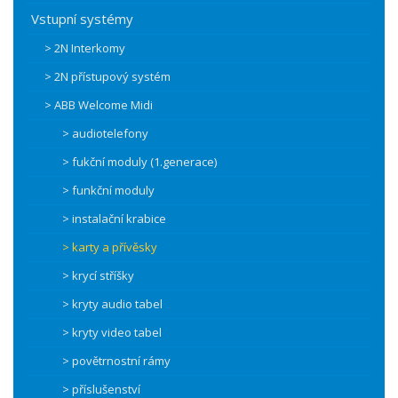
Vstupní systémy
> 2N Interkomy
> 2N přístupový systém
> ABB Welcome Midi
> audiotelefony
> fukční moduly (1.generace)
> funkční moduly
> instalační krabice
> karty a přívěsky
> krycí stříšky
> kryty audio tabel
> kryty video tabel
> povětrnostní rámy
> příslušenství