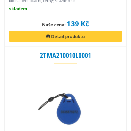
klíč IC identifikační, černý; 51024F-B-02
skladem
139 Kč
Naše cena:
Detail produktu
2TMA210010L0001