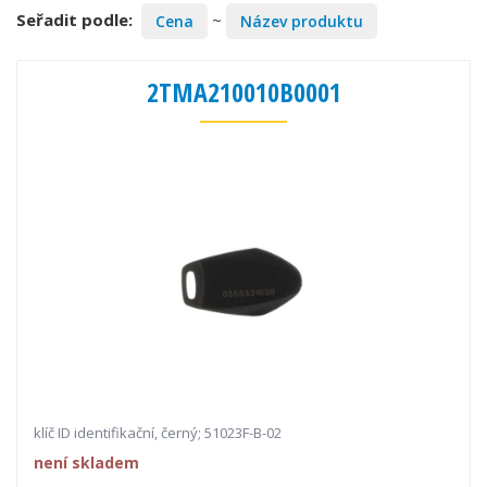
Seřadit podle:
~
Cena
Název produktu
2TMA210010B0001
klíč ID identifikační, černý; 51023F-B-02
není skladem