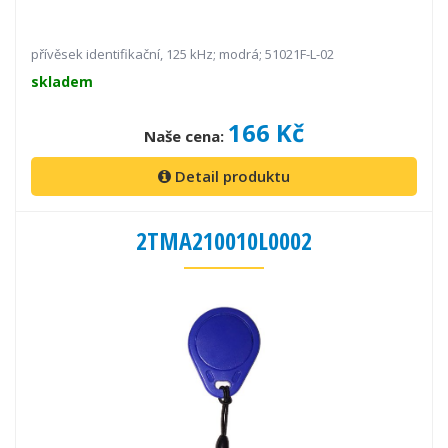
přívěsek identifikační, 125 kHz; modrá; 51021F-L-02
skladem
166 Kč
Naše cena:
Detail produktu
2TMA210010L0002