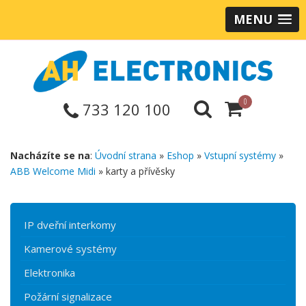
MENU
0
733 120 100
Nacházíte se na
:
Úvodní strana
»
Eshop
»
Vstupní systémy
»
ABB Welcome Midi
» karty a přívěsky
IP dveřní interkomy
Kamerové systémy
Elektronika
Požární signalizace