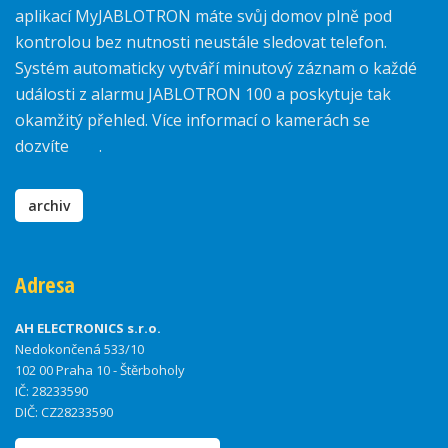
aplikací MyJABLOTRON máte svůj domov plně pod
kontrolou bez nutnosti neustále sledovat telefon.
Systém automaticky vytváří minutový záznam o každé
události z alarmu JABLOTRON 100 a poskytuje tak
okamžitý přehled. Více informací o kamerách se
dozvíte
zde
.
archiv
Adresa
AH ELECTRONICS s.r.o.
Nedokončená 533/10
102 00 Praha 10 - Štěrboholy
IČ: 28233590
DIČ: CZ28233590