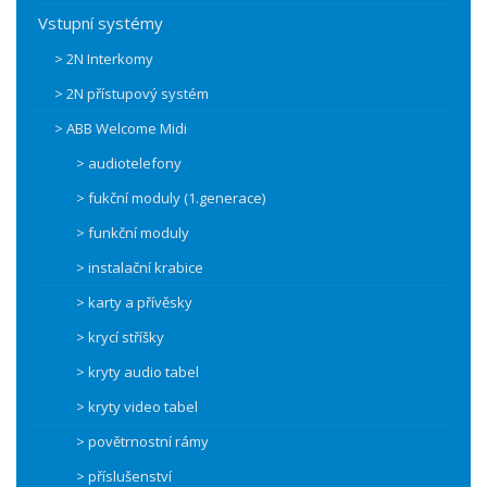
Vstupní systémy
> 2N Interkomy
> 2N přístupový systém
> ABB Welcome Midi
> audiotelefony
> fukční moduly (1.generace)
> funkční moduly
> instalační krabice
> karty a přívěsky
> krycí stříšky
> kryty audio tabel
> kryty video tabel
> povětrnostní rámy
> příslušenství