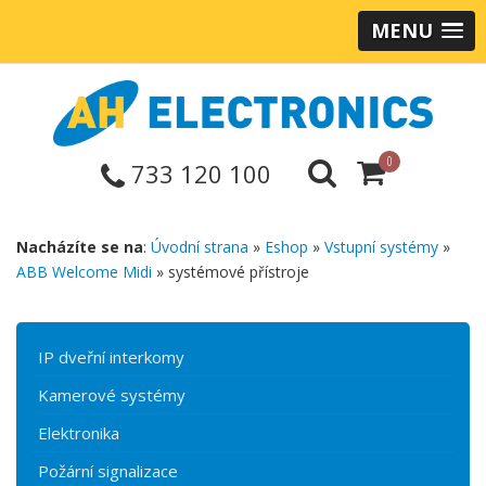
MENU
0
733 120 100
Nacházíte se na
:
Úvodní strana
»
Eshop
»
Vstupní systémy
»
ABB Welcome Midi
» systémové přístroje
IP dveřní interkomy
Kamerové systémy
Elektronika
Požární signalizace