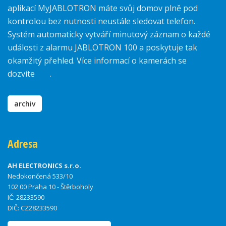
aplikací MyJABLOTRON máte svůj domov plně pod
kontrolou bez nutnosti neustále sledovat telefon.
Systém automaticky vytváří minutový záznam o každé
události z alarmu JABLOTRON 100 a poskytuje tak
okamžitý přehled. Více informací o kamerách se
dozvíte
zde
.
archiv
Adresa
AH ELECTRONICS s.r.o.
Nedokončená 533/10
102 00 Praha 10 - Štěrboholy
IČ: 28233590
DIČ: CZ28233590