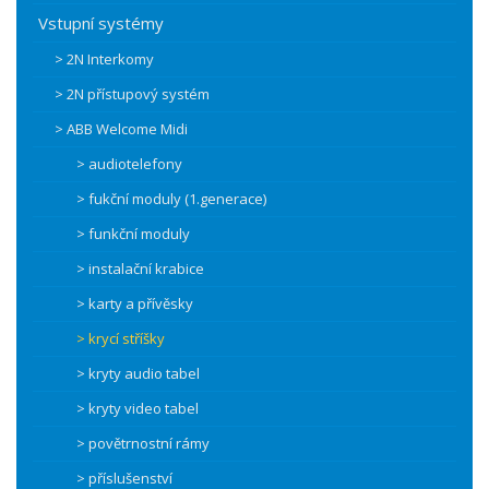
Vstupní systémy
> 2N Interkomy
> 2N přístupový systém
> ABB Welcome Midi
> audiotelefony
> fukční moduly (1.generace)
> funkční moduly
> instalační krabice
> karty a přívěsky
> krycí stříšky
> kryty audio tabel
> kryty video tabel
> povětrnostní rámy
> příslušenství