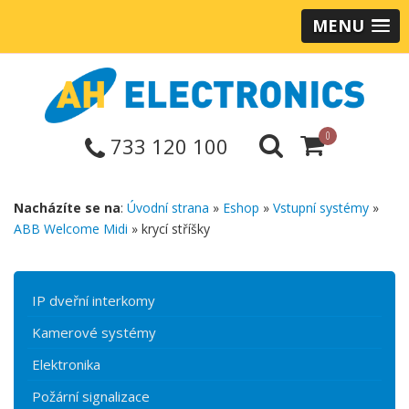
MENU
0
733 120 100
Nacházíte se na
:
Úvodní strana
»
Eshop
»
Vstupní systémy
»
ABB Welcome Midi
» krycí stříšky
IP dveřní interkomy
Kamerové systémy
Elektronika
Požární signalizace