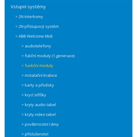
Vstupní systémy
> 2N Interkomy
> 2N přístupový systém
> ABB Welcome Midi
> audiotelefony
> fukční moduly (1.generace)
> funkční moduly
> instalační krabice
> karty a přívěsky
> krycí stříšky
> kryty audio tabel
> kryty video tabel
> povětrnostní rámy
> příslušenství