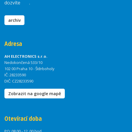
dozvíte
zde
.
archiv
Adresa
AH ELECTRONICS s.r.o.
Nedokončená 533/10
102 00 Praha 10 - Štěrboholy
IČ: 28233590
DIČ: CZ28233590
Zobrazit na google mapě
Otevírací doba
PO:
08.00 - 12. 00 hod.