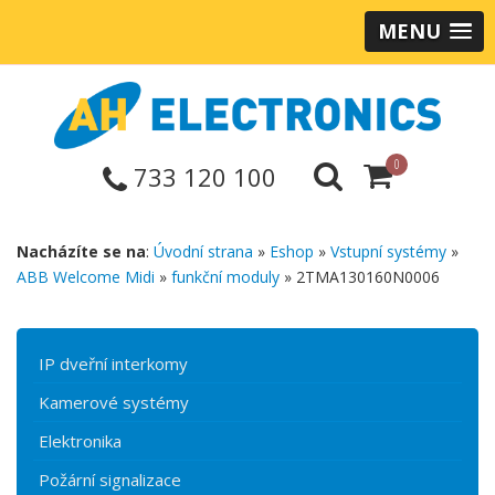
MENU
0
733 120 100
Nacházíte se na
:
Úvodní strana
»
Eshop
»
Vstupní systémy
»
ABB Welcome Midi
»
funkční moduly
» 2TMA130160N0006
IP dveřní interkomy
Kamerové systémy
Elektronika
Požární signalizace