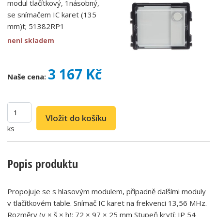
modul tlačítkový, 1násobný,
se snímačem IC karet (135
mm)t; 51382RP1
není skladem
3 167 Kč
Naše cena:
ks
Popis produktu
Propojuje se s hlasovým modulem, případně dalšími moduly
v tlačítkovém table. Snímač IC karet na frekvenci 13,56 MHz.
Rozměry (v × š × h): 72 × 97 × 25 mm Stupeň krytí: IP 54