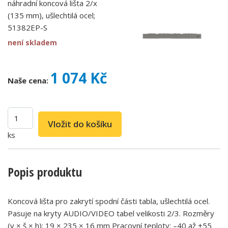
náhradní koncová lišta 2/x
(135 mm), ušlechtilá ocel;
51382EP-S
není skladem
1 074 Kč
Naše cena:
ks
Popis produktu
Koncová lišta pro zakrytí spodní části tabla, ušlechtilá ocel.
Pasuje na kryty AUDIO/VIDEO tabel velikosti 2/3. Rozměry
(v × š × h): 19 × 235 × 16 mm Pracovní teploty: –40 až +55