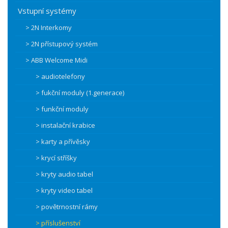
Vstupní systémy
> 2N Interkomy
> 2N přístupový systém
> ABB Welcome Midi
> audiotelefony
> fukční moduly (1.generace)
> funkční moduly
> instalační krabice
> karty a přívěsky
> krycí stříšky
> kryty audio tabel
> kryty video tabel
> povětrnostní rámy
> příslušenství