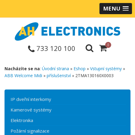
MENU
0
733 120 100
Nacházíte se na
:
Úvodní strana
»
Eshop
»
Vstupní systémy
»
ABB Welcome Midi
»
příslušenství
» 2TMA130160X0003
IP dveřní interkomy
Kamerové systémy
Elektronika
Požární signalizace