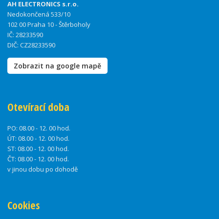
AH ELECTRONICS s.r.o.
Nedokončená 533/10
102 00 Praha 10 - Štěrboholy
IČ: 28233590
DIČ: CZ28233590
Zobrazit na google mapě
Otevírací doba
PO:
08.00 - 12. 00 hod.
ÚT:
08.00 - 12. 00 hod.
ST:
08.00 - 12. 00 hod.
ČT:
08.00 - 12. 00 hod.
v jinou dobu po dohodě
Cookies