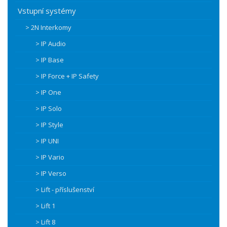
Vstupní systémy
> 2N Interkomy
> IP Audio
> IP Base
> IP Force + IP Safety
> IP One
> IP Solo
> IP Style
> IP UNI
> IP Vario
> IP Verso
> Lift - příslušenství
> Lift 1
> Lift 8