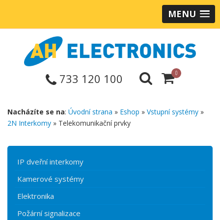
MENU
0
733 120 100
Nacházíte se na
:
Úvodní strana
»
Eshop
»
Vstupní systémy
»
2N Interkomy
» Telekomunikační prvky
IP dveřní interkomy
Kamerové systémy
Elektronika
Požární signalizace