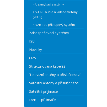
> Uzamykací systémy
> V-LINE audio a video telefony
(2BUS)
> VAR-TEC přístupový systém
Zabezpečovací systémy
ISB
Novinky
OZV
Strukturovaná kabeláž
Televizní antény a příslušenství
Satelitní antény a příslušenství
Satelitní přijímače
DVB-T přijímače