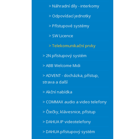
> Náhradní díly - interkomy
> Odpovídací jednotky
> Přístupové systémy
> SW Licence
> Telekomunikační prvky
> 2N přístupový systém
> ABB Welcome Midi
> ADVENT - docházka, přístup,
strava a další
> Akční nabídka
> COMMAX audio a video telefony
> Čtečky, klávesnice, přístup
> DAHUA IP videotelefony
> DAHUA přístupový systém