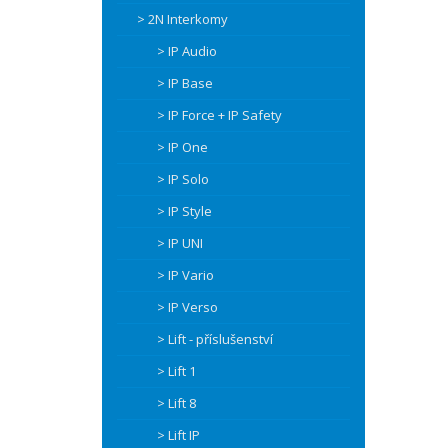
> 2N Interkomy
> IP Audio
> IP Base
> IP Force + IP Safety
> IP One
> IP Solo
> IP Style
> IP UNI
> IP Vario
> IP Verso
> Lift - příslušenství
> Lift 1
> Lift 8
> Lift IP