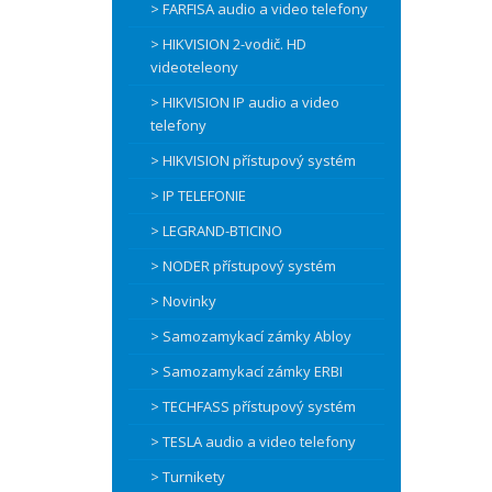
> FARFISA audio a video telefony
> HIKVISION 2-vodič. HD
videoteleony
> HIKVISION IP audio a video
telefony
> HIKVISION přístupový systém
> IP TELEFONIE
> LEGRAND-BTICINO
> NODER přístupový systém
> Novinky
> Samozamykací zámky Abloy
> Samozamykací zámky ERBI
> TECHFASS přístupový systém
> TESLA audio a video telefony
> Turnikety