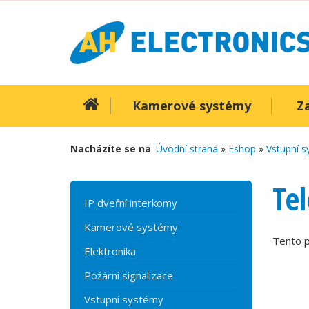
Kamerové systémy
Z
Nacházíte se na
:
Úvodní strana
»
Eshop
»
Vstupní 
Te
IP dveřní interkomy
Kamerové systémy
Tento p
Elektronika
Požární signalizace
Vstupní systémy