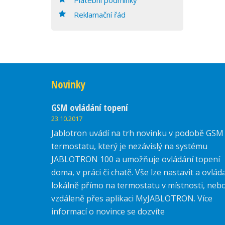
Reklamační řád
Novinky
GSM ovládání topení
23.10.2017
Jablotron uvádí na trh novinku v podobě GSM
termostatu, který je nezávislý na systému
JABLOTRON 100 a umožňuje ovládání topení
doma, v práci či chatě. Vše lze nastavit a ovlád
lokálně přímo na termostatu v místnosti, neb
vzdáleně přes aplikaci MyJABLOTRON. Více
informací o novince se dozvíte
zde.