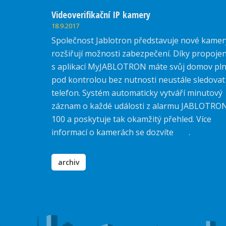
Videoverifikační IP kamery
18.9.2017
Společnost Jablotron představuje nové kamer
rozšiřují možnosti zabezpečení. Díky propojen
s aplikací MyJABLOTRON máte svůj domov pl
pod kontrolou bez nutnosti neustále sledovat
telefon. Systém automaticky vytváří minutový
záznam o každé události z alarmu JABLOTRO
100 a poskytuje tak okamžitý přehled. Více
informací o kamerách se dozvíte
zde
.
archiv