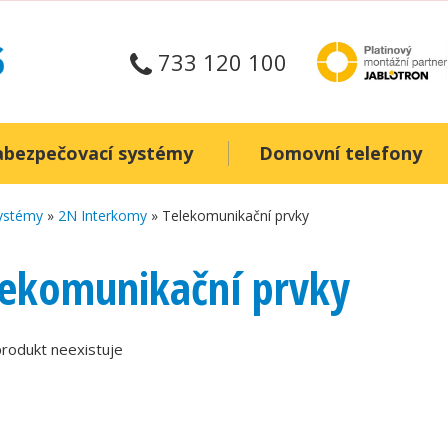
733 120 100
abezpečovací systémy
Domovní telefony
systémy
»
2N Interkomy
» Telekomunikační prvky
lekomunikační prvky
rodukt neexistuje