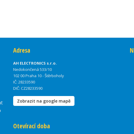
Adresa
N
AH ELECTRONICS s.r.o.
Nedokončená 533/10
102 00 Praha 10 - Štěrboholy
IČ: 28233590
DIČ: CZ28233590
Zobrazit na google mapě
at
o
Otevírací doba