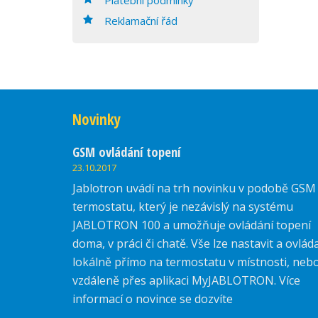
Reklamační řád
Novinky
GSM ovládání topení
23.10.2017
Jablotron uvádí na trh novinku v podobě GSM
termostatu, který je nezávislý na systému
JABLOTRON 100 a umožňuje ovládání topení
doma, v práci či chatě. Vše lze nastavit a ovlád
lokálně přímo na termostatu v místnosti, neb
vzdáleně přes aplikaci MyJABLOTRON. Více
informací o novince se dozvíte
zde.