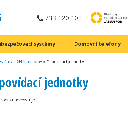
733 120 100
abezpečovací systémy
Domovní telefony
systémy
»
2N Interkomy
» Odpovídací jednotky
povídací jednotky
rodukt neexistuje