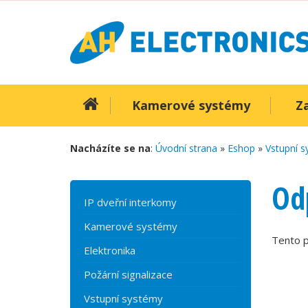
Kamerové systémy
Z
Nacházíte se na
:
Úvodní strana
»
Eshop
»
Vstupní 
Od
IP dveřní interkomy
Kamerové systémy
Tento p
Elektronika
Požární signalizace
Vstupní systémy