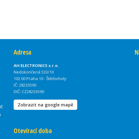
Adresa
N
AH ELECTRONICS s.r.o.
Nedokončená 533/10
102 00 Praha 10 - Štěrboholy
IČ: 28233590
DIČ: CZ28233590
Zobrazit na google mapě
at
o
Otevírací doba