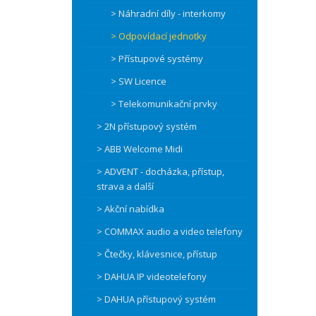
> Náhradní díly - interkomy
> Odpovídací jednotky
> Přístupové systémy
> SW Licence
> Telekomunikační prvky
> 2N přístupový systém
> ABB Welcome Midi
> ADVENT - docházka, přístup,
strava a další
> Akční nabídka
> COMMAX audio a video telefony
> Čtečky, klávesnice, přístup
> DAHUA IP videotelefony
> DAHUA přístupový systém