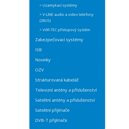
> Uzamykací systémy
> V-LINE audio a video telefony
(2BUS)
> VAR-TEC přístupový systém
Zabezpečovací systémy
ISB
Novinky
OZV
Strukturovaná kabeláž
Televizní antény a příslušenství
Satelitní antény a příslušenství
Satelitní přijímače
DVB-T přijímače