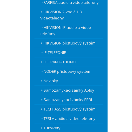
> FARFISA audio a video telefony
> HIKVISION 2-vodič. HD
videoteleony
> HIKVISION IP audio a video
telefony
> HIKVISION přístupový systém
> IP TELEFONIE
> LEGRAND-BTICINO
> NODER přístupový systém
> Novinky
> Samozamykací zámky Abloy
> Samozamykací zámky ERBI
> TECHFASS přístupový systém
> TESLA audio a video telefony
> Turnikety