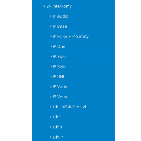
> 2N Interkomy
> IP Audio
> IP Base
> IP Force + IP Safety
> IP One
> IP Solo
> IP Style
> IP UNI
> IP Vario
> IP Verso
> Lift - příslušenství
> Lift 1
> Lift 8
> Lift IP