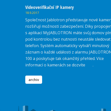
Videoverifikační IP kamery
18.9.2017
Společnost Jablotron představuje nové kamer
rozšiřují možnosti zabezpečení. Díky propojen
s aplikací MyJABLOTRON máte svůj domov pl
pod kontrolou bez nutnosti neustále sledovat
telefon. Systém automaticky vytváří minutový
záznam o každé události z alarmu JABLOTRO
100 a poskytuje tak okamžitý přehled. Více
informací o kamerách se dozvíte
zde
.
archiv