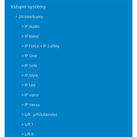
Vstupní systémy
> 2N Interkomy
> IP Audio
> IP Base
> IP Force + IP Safety
> IP One
> IP Solo
> IP Style
> IP UNI
> IP Vario
> IP Verso
> Lift - příslušenství
> Lift 1
> Lift 8