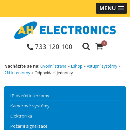
MENU
0
733 120 100
Nacházíte se na
:
Úvodní strana
»
Eshop
»
Vstupní systémy
»
2N Interkomy
» Odpovídací jednotky
IP dveřní interkomy
Kamerové systémy
Elektronika
Požární signalizace