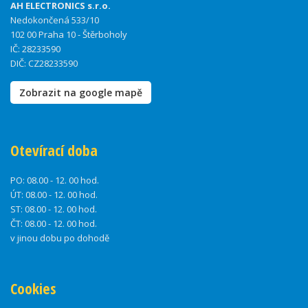
AH ELECTRONICS s.r.o.
Nedokončená 533/10
102 00 Praha 10 - Štěrboholy
IČ: 28233590
DIČ: CZ28233590
Zobrazit na google mapě
Otevírací doba
PO:
08.00 - 12. 00 hod.
ÚT:
08.00 - 12. 00 hod.
ST:
08.00 - 12. 00 hod.
ČT:
08.00 - 12. 00 hod.
v jinou dobu po dohodě
Cookies