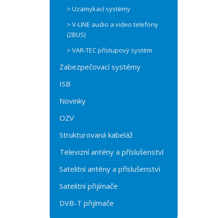
> Uzamykací systémy
> V-LINE audio a video telefony
(2BUS)
> VAR-TEC přístupový systém
Zabezpečovací systémy
ISB
Novinky
OZV
Strukturovaná kabeláž
Televizní antény a příslušenství
Satelitní antény a příslušenství
Satelitní přijímače
DVB-T přijímače