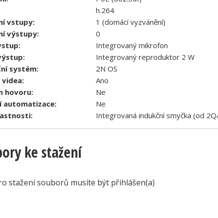
h.264
ní vstupy:
1 (domácí vyzvánění)
ní výstupy:
0
vstup:
Integrovaný mikrofon
výstup:
Integrovaný reproduktor 2 W
ní systém:
2N OS
 videa:
Ano
 hovoru:
Ne
 automatizace:
Ne
lastnosti:
Integrovaná indukční smyčka (od 2Q
ory ke stažení
ro stažení souborů musíte být přihlášen(a)