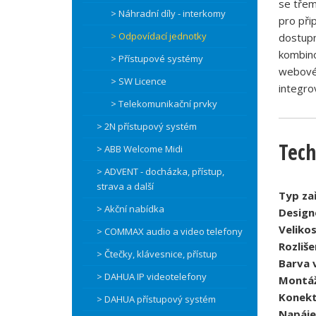
se třem
> Náhradní díly - interkomy
pro při
> Odpovídací jednotky
dostupn
kombino
> Přístupové systémy
webové 
> SW Licence
integro
> Telekomunikační prvky
> 2N přístupový systém
Tech
> ABB Welcome Midi
> ADVENT - docházka, přístup,
strava a další
Typ zař
> Akční nabídka
Design
Velikos
> COMMAX audio a video telefony
Rozliše
> Čtečky, klávesnice, přístup
Barva 
> DAHUA IP videotelefony
Montáž
Konekt
> DAHUA přístupový systém
Napáje