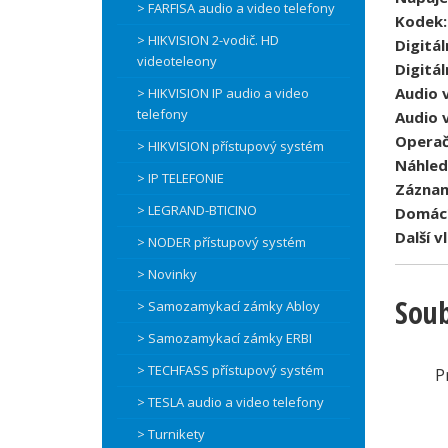
> FARFISA audio a video telefony
Kodek:
> HIKVISION 2-vodič. HD
Digitál
videoteleony
Digitál
Audio 
> HIKVISION IP audio a video
telefony
Audio 
Operač
> HIKVISION přístupový systém
Náhled
> IP TELEFONIE
Záznam
> LEGRAND-BTICINO
Domácí
Další v
> NODER přístupový systém
> Novinky
Soub
> Samozamykací zámky Abloy
> Samozamykací zámky ERBI
> TECHFASS přístupový systém
P
> TESLA audio a video telefony
> Turnikety