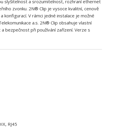
nou slyšitelnost a srozumitelnost, rozhraní ethernet
eřního zvonku. 2N® Clip je vysoce kvalitní, cenově
 a konfigurací. V rámci jedné instalace je možné
elekomunikace a.s. 2N® Clip obsahuje vlastní
 a bezpečnost při používání zařízení. Verze s
IX, RJ45