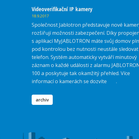
Videoverifikační IP kamery
18.9.2017
Společnost Jablotron představuje nové kamer
rozšiřují možnosti zabezpečení. Díky propojen
s aplikací MyJABLOTRON máte svůj domov pl
pod kontrolou bez nutnosti neustále sledovat
telefon. Systém automaticky vytváří minutový
záznam o každé události z alarmu JABLOTRO
100 a poskytuje tak okamžitý přehled. Více
informací o kamerách se dozvíte
zde
.
archiv