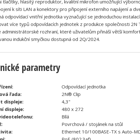
i tlačítky, hlasitý reproduktor, kvalitní mikrofon umožňující výbor
pojení k síti LAN a konektory pro připojení externího napájení a dv
á odpovídací vnitřní jednotka vyznačující se jednoduchou instalací
vat více typů odpovídacích jednotek z produkce společnosti 2N T
administrátorské rozhraní, které uživatelům přináší větší komfort
vanou indukční smyčkou dostupná od 2Q/2024.
nické parametry
ízení:
Odpovídací jednotka
ová řada:
2N® Clip
t displeje:
4,3"
ní displeje:
480 x 272
videotelefonu:
Bílá
:
Povrchová / stojánek na stůl
ivita:
Ethernet 10/100BASE-TX s Auto-MD
ní:
PoE (802.3af)