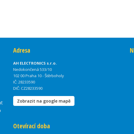
Adresa
N
AH ELECTRONICS s.r.o.
Nedokončená 533/10
102 00 Praha 10 - Štěrboholy
IČ: 28233590
DIČ: CZ28233590
Zobrazit na google mapě
at
o
Otevírací doba