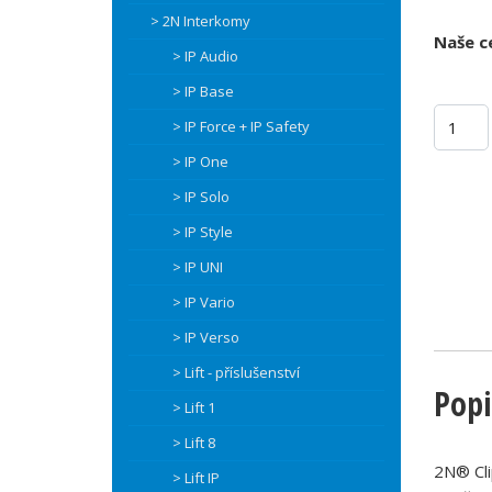
> 2N Interkomy
Naše c
> IP Audio
> IP Base
> IP Force + IP Safety
> IP One
> IP Solo
> IP Style
> IP UNI
> IP Vario
> IP Verso
> Lift - příslušenství
Popi
> Lift 1
> Lift 8
2N® Cli
> Lift IP