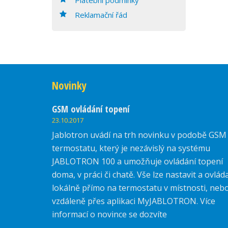
Reklamační řád
Novinky
GSM ovládání topení
23.10.2017
Jablotron uvádí na trh novinku v podobě GSM
termostatu, který je nezávislý na systému
JABLOTRON 100 a umožňuje ovládání topení
doma, v práci či chatě. Vše lze nastavit a ovlád
lokálně přímo na termostatu v místnosti, neb
vzdáleně přes aplikaci MyJABLOTRON. Více
informací o novince se dozvíte
zde.