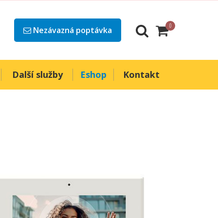
0
Nezávazná poptávka
Další služby
Eshop
Kontakt