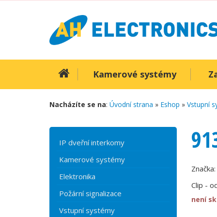
Kamerové systémy
Z
Nacházíte se na
:
Úvodní strana
»
Eshop
»
Vstupní 
91
IP dveřní interkomy
Kamerové systémy
Značka
Elektronika
Clip - 
Požární signalizace
není s
Vstupní systémy