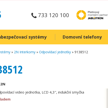
733 120 100
abezpečovací systémy
Domovní telefony
systémy
»
2N Interkomy
»
Odpovídací jednotky
» 9138512
38512
:
2N
odpovídací video jednotka, LCD 4,3", indukční smyčka
kladem