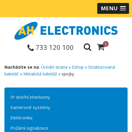
MENU
0
733 120 100
Nacházíte se na
:
Úvodní strana
»
Eshop
»
Strukturovaná
kabeláž
»
Metalická kabeláž
» spojky
IP dveřní interkomy
Kamerové systémy
Elektronika
Požární signalizace