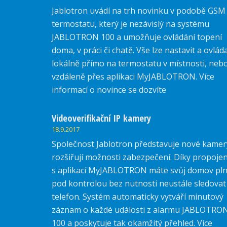
Jablotron uvádí na trh novinku v podobě GSM
termostatu, který je nezávislý na systému
JABLOTRON 100 a umožňuje ovládání topení
doma, v práci či chatě. Vše lze nastavit a ovlád
lokálně přímo na termostatu v místnosti, neb
vzdáleně přes aplikaci MyJABLOTRON. Více
informací o novince se dozvíte
zde.
Videoverifikační IP kamery
18.9.2017
Společnost Jablotron představuje nové kamer
rozšiřují možnosti zabezpečení. Díky propojen
s aplikací MyJABLOTRON máte svůj domov pl
pod kontrolou bez nutnosti neustále sledovat
telefon. Systém automaticky vytváří minutový
záznam o každé události z alarmu JABLOTRO
100 a poskytuje tak okamžitý přehled. Více