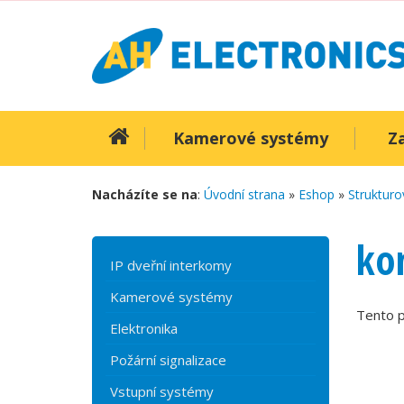
Kamerové systémy
Z
Nacházíte se na
:
Úvodní strana
»
Eshop
»
Strukturo
ko
IP dveřní interkomy
Kamerové systémy
Tento p
Elektronika
Požární signalizace
Vstupní systémy