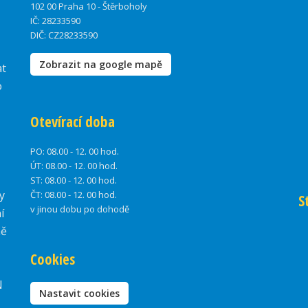
102 00 Praha 10 - Štěrboholy
IČ: 28233590
DIČ: CZ28233590
Zobrazit na google mapě
at
o
Otevírací doba
PO:
08.00 - 12. 00 hod.
ÚT:
08.00 - 12. 00 hod.
ST:
08.00 - 12. 00 hod.
y
ČT:
08.00 - 12. 00 hod.
S
v jinou dobu po dohodě
í
ně
Cookies
N
Nastavit cookies