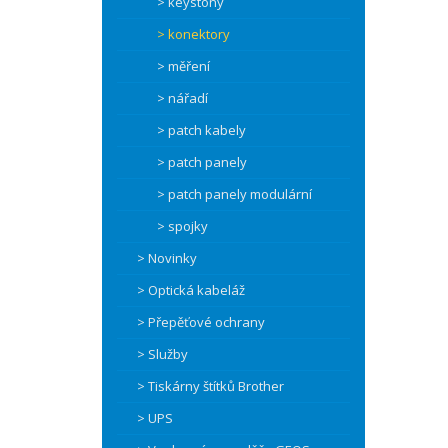
> keystony
> konektory
> měření
> nářadí
> patch kabely
> patch panely
> patch panely modulární
> spojky
> Novinky
> Optická kabeláž
> Přepěťové ochrany
> Služby
> Tiskárny štítků Brother
> UPS