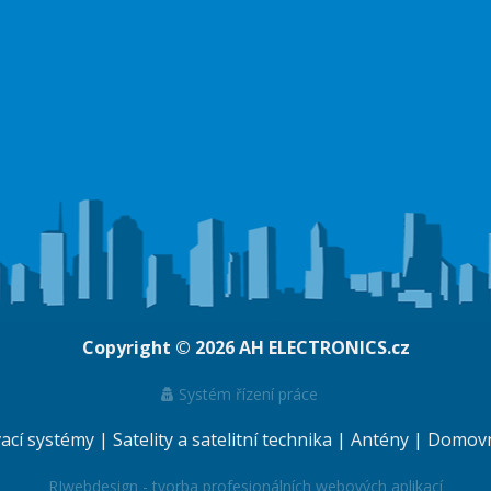
Copyright © 2026
AH ELECTRONICS.cz
Systém řízení práce
vací systémy
|
Satelity a satelitní technika
|
Antény
|
Domovní
RJwebdesign - tvorba profesionálních webových aplikací