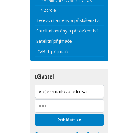
> Venkovní rozvaděče GEOS
> Zdroje
Televizní antény a příslušenství
Satelitní antény a příslušenství
Satelitní přijímače
DVB-T přijímače
Uživatel