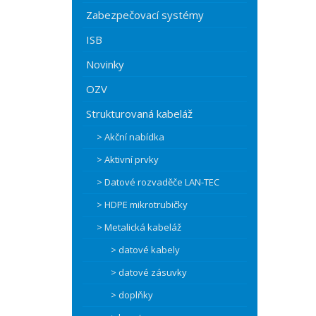
Zabezpečovací systémy
ISB
Novinky
OZV
Strukturovaná kabeláž
> Akční nabídka
> Aktivní prvky
> Datové rozvaděče LAN-TEC
> HDPE mikrotrubičky
> Metalická kabeláž
> datové kabely
> datové zásuvky
> doplňky