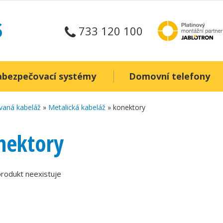
733 120 100
abezpečovací systémy
Domovní telefony
vaná kabeláž
»
Metalická kabeláž
» konektory
nektory
rodukt neexistuje