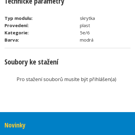
Technické parametry
Typ modulu:
skrytka
Provedení:
plast
Kategorie:
5e/6
Barva:
modrá
Soubory ke stažení
Pro stažení souborů musíte být přihlášen(a)
Novinky