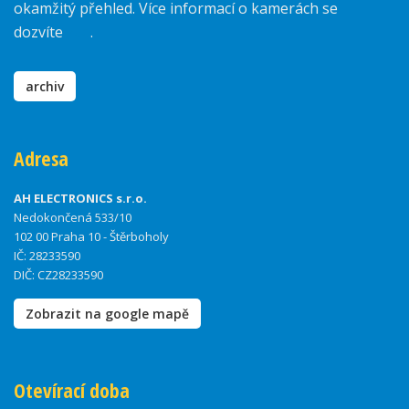
okamžitý přehled. Více informací o kamerách se
dozvíte
zde
.
archiv
Adresa
AH ELECTRONICS s.r.o.
Nedokončená 533/10
102 00 Praha 10 - Štěrboholy
IČ: 28233590
DIČ: CZ28233590
Zobrazit na google mapě
Otevírací doba