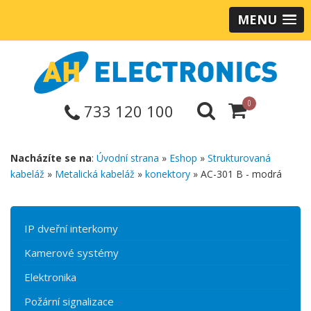
MENU
0
733 120 100
Nacházíte se na
:
Úvodní strana
»
Eshop
»
Strukturovaná
kabeláž
»
Metalická kabeláž
»
konektory
» AC-301 B - modrá
IP dveřní interkomy
Kamerové systémy
Elektronika
Požární signalizace