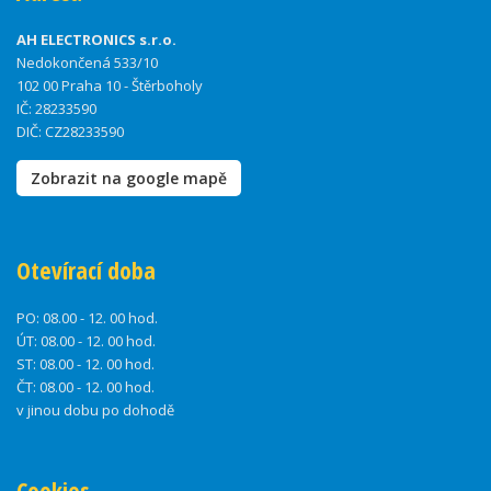
AH ELECTRONICS s.r.o.
Nedokončená 533/10
102 00 Praha 10 - Štěrboholy
IČ: 28233590
DIČ: CZ28233590
Zobrazit na google mapě
Otevírací doba
PO:
08.00 - 12. 00 hod.
ÚT:
08.00 - 12. 00 hod.
ST:
08.00 - 12. 00 hod.
ČT:
08.00 - 12. 00 hod.
v jinou dobu po dohodě
Cookies