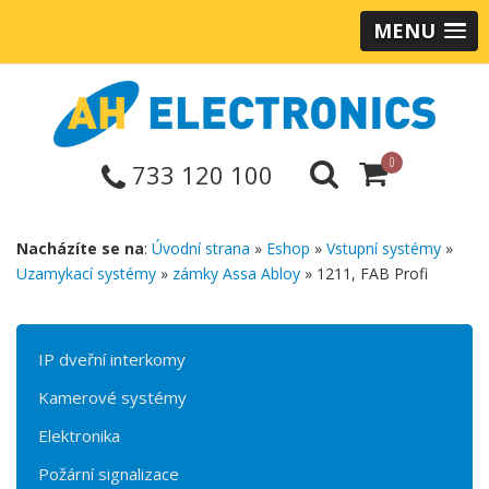
MENU
0
733 120 100
Nacházíte se na
:
Úvodní strana
»
Eshop
»
Vstupní systémy
»
Uzamykací systémy
»
zámky Assa Abloy
» 1211, FAB Profi
IP dveřní interkomy
Kamerové systémy
Elektronika
Požární signalizace