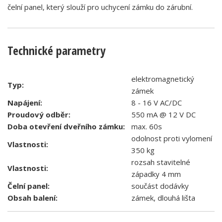
čelní panel, který slouží pro uchycení zámku do zárubní.
Technické parametry
elektromagnetický
Typ:
zámek
Napájení:
8 - 16 V AC/DC
Proudový odběr:
550 mA @ 12 V DC
Doba otevření dveřního zámku:
max. 60s
odolnost proti vylomení
Vlastnosti:
350 kg
rozsah stavitelné
Vlastnosti:
západky 4 mm
Čelní panel:
součást dodávky
Obsah balení:
zámek, dlouhá lišta