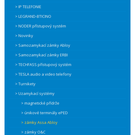
> IP TELEFONIE
> LEGRAND-BTICINO
> NODER přístupový systém
> Novinky
> Samozamykací zámky Abloy
> Samozamykací zámky ERBI
> TECHFASS přístupový systém
> TESLA audio a video telefony
> Turnikety
> Uzamykací systémy
> magnetické přídrže
> únikové terminály ePED
> zámky Assa Abloy
> zámky O&C