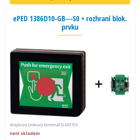
ePED 1386D10-GB---S0 + rozhraní blok.
prvku
dotykový únikový terminál EL003753
není skladem