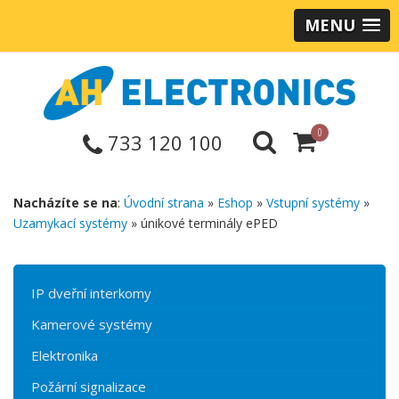
MENU
0
733 120 100
Nacházíte se na
:
Úvodní strana
»
Eshop
»
Vstupní systémy
»
Uzamykací systémy
» únikové terminály ePED
IP dveřní interkomy
Kamerové systémy
Elektronika
Požární signalizace