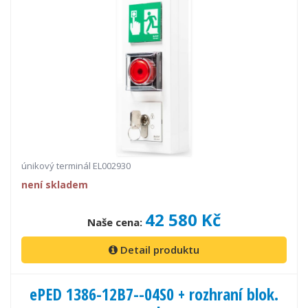
únikový terminál EL002930
není skladem
42 580 Kč
Naše cena:
Detail produktu
ePED 1386-12B7--04S0 + rozhraní blok.