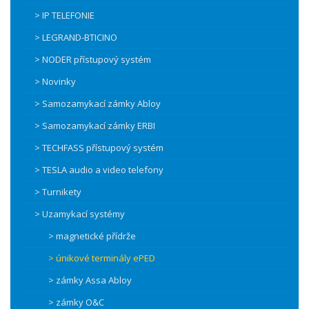
> IP TELEFONIE
> LEGRAND-BTICINO
> NODER přístupový systém
> Novinky
> Samozamykací zámky Abloy
> Samozamykací zámky ERBI
> TECHFASS přístupový systém
> TESLA audio a video telefony
> Turnikety
> Uzamykací systémy
> magnetické přídrže
> únikové terminály ePED
> zámky Assa Abloy
> zámky O&C