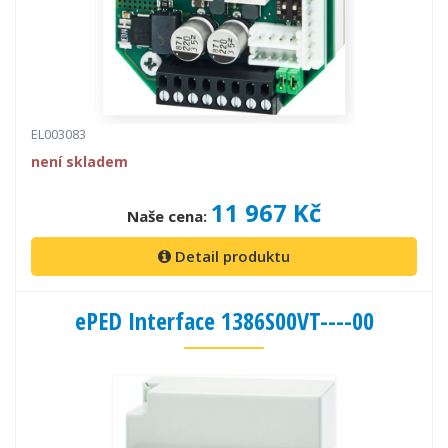
EL003083
není skladem
11 967 Kč
Naše cena:
Detail produktu
ePED Interface 1386S00VT----00