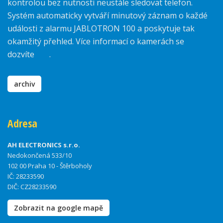
kontrolou bez nutnosti neustále sledovat telefon.
Systém automaticky vytváří minutový záznam o každé
události z alarmu JABLOTRON 100 a poskytuje tak
okamžitý přehled. Více informací o kamerách se
dozvíte
zde
.
archiv
Adresa
AH ELECTRONICS s.r.o.
Nedokončená 533/10
102 00 Praha 10 - Štěrboholy
IČ: 28233590
DIČ: CZ28233590
Zobrazit na google mapě