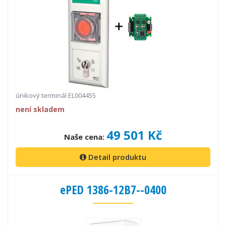
únikový terminál EL004455
není skladem
49 501 Kč
Naše cena:
Detail produktu
ePED 1386-12B7--0400