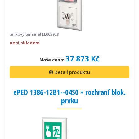
únikový terminál EL002929
není skladem
37 873 Kč
Naše cena:
Detail produktu
ePED 1386-12B1--04S0 + rozhraní blok.
prvku