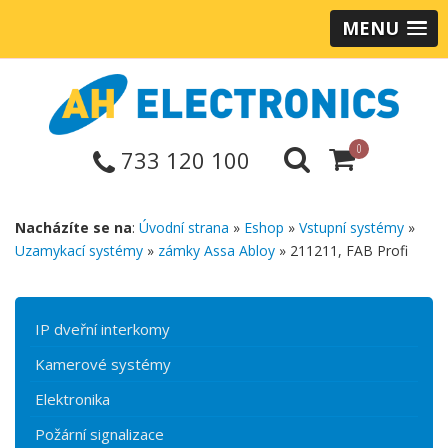
MENU
0
733 120 100
Nacházíte se na
:
Úvodní strana
»
Eshop
»
Vstupní systémy
»
Uzamykací systémy
»
zámky Assa Abloy
» 211211, FAB Profi
IP dveřní interkomy
Kamerové systémy
Elektronika
Požární signalizace