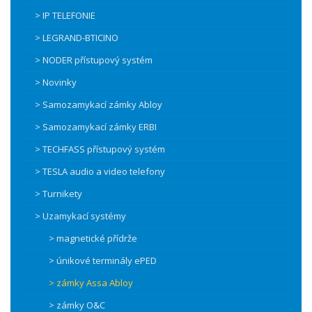
> IP TELEFONIE
> LEGRAND-BTICINO
> NODER přístupový systém
> Novinky
> Samozamykací zámky Abloy
> Samozamykací zámky ERBI
> TECHFASS přístupový systém
> TESLA audio a video telefony
> Turnikety
> Uzamykací systémy
> magnetické přídrže
> únikové terminály ePED
> zámky Assa Abloy
> zámky O&C