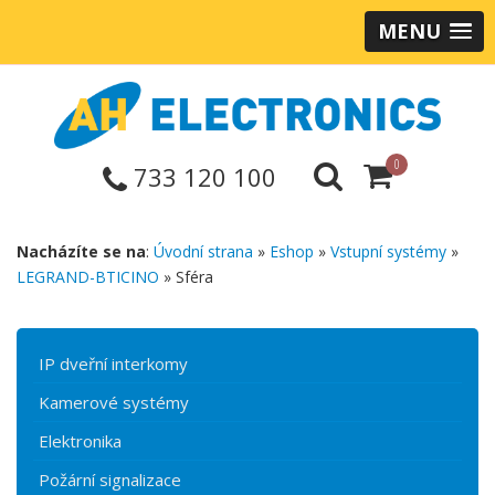
MENU
0
733 120 100
Nacházíte se na
:
Úvodní strana
»
Eshop
»
Vstupní systémy
»
LEGRAND-BTICINO
» Sféra
IP dveřní interkomy
Kamerové systémy
Elektronika
Požární signalizace