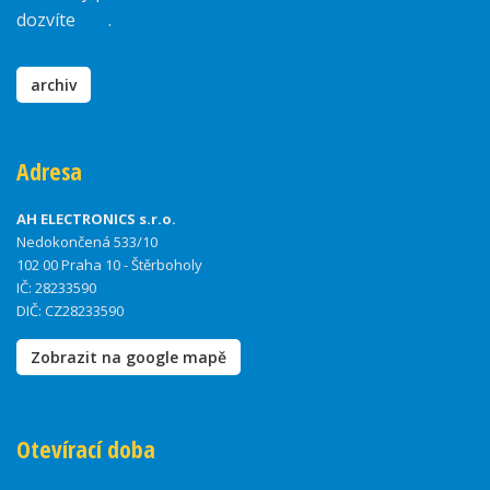
dozvíte
zde
.
archiv
Adresa
AH ELECTRONICS s.r.o.
Nedokončená 533/10
102 00 Praha 10 - Štěrboholy
IČ: 28233590
DIČ: CZ28233590
Zobrazit na google mapě
Otevírací doba