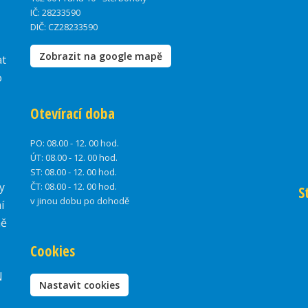
IČ: 28233590
DIČ: CZ28233590
Zobrazit na google mapě
at
o
Otevírací doba
PO:
08.00 - 12. 00 hod.
ÚT:
08.00 - 12. 00 hod.
ST:
08.00 - 12. 00 hod.
y
ČT:
08.00 - 12. 00 hod.
S
v jinou dobu po dohodě
í
ně
Cookies
N
Nastavit cookies