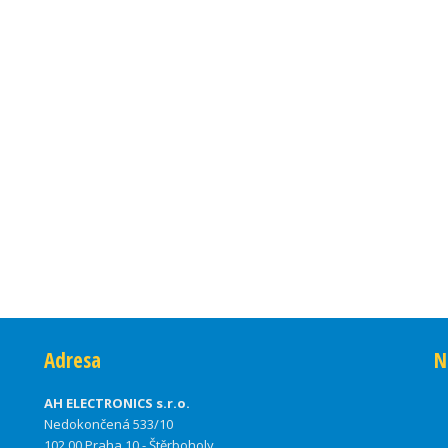
Adresa
N
AH ELECTRONICS s.r.o.
Nedokončená 533/10
102 00 Praha 10 - Štěrboholy