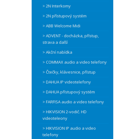
> 2N Interkomy
> 2N přístupový systém
> ABB Welcome Midi
> ADVENT - docházka, přístup,
strava a další
> Akční nabídka
> COMMAX audio a video telefony
> Čtečky, klávesnice, přístup
> DAHUA IP videotelefony
> DAHUA přístupový systém
> FARFISA audio a video telefony
> HIKVISION 2-vodič. HD
videoteleony
> HIKVISION IP audio a video
telefony