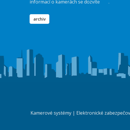
informací o kamerách se dozvíte
zde
.
archiv
Kamerové systémy
|
Elektronické zabezpečo