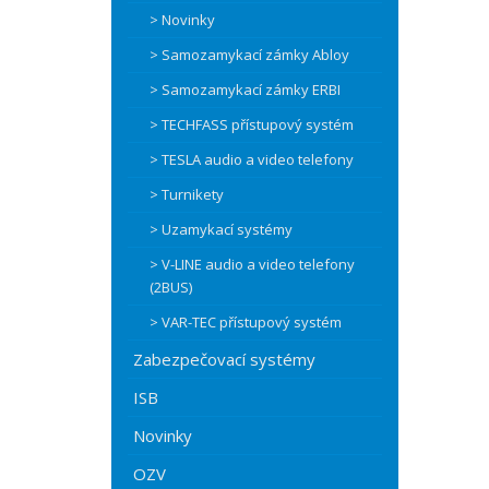
> Novinky
> Samozamykací zámky Abloy
> Samozamykací zámky ERBI
> TECHFASS přístupový systém
> TESLA audio a video telefony
> Turnikety
> Uzamykací systémy
> V-LINE audio a video telefony
(2BUS)
> VAR-TEC přístupový systém
Zabezpečovací systémy
ISB
Novinky
OZV