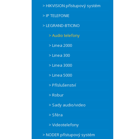
> HIKVISION přístupový systém
> IP TELEFONIE
> LEGRAND-BTICINO
> Audio telefony
> Linea 2000
> Linea 300
> Linea 3000
> Linea 5000
> Příslušenství
> Robur
> Sady audio/video
> Sféra
> Videotelefony
> NODER přístupový systém