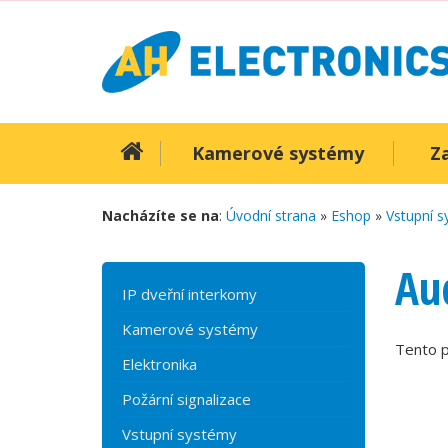
Kamerové systémy
Z
Nacházíte se na
:
Úvodní strana
»
Eshop
»
Vstupní 
Au
IP dveřní interkomy
Kamerové systémy
Tento p
Elektronika
Požární signalizace
Vstupní systémy