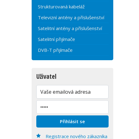
Strukturovaná kabeláž
Televizní antény a příslušenství
Satelitní antény a příslušenství
Satelitní přijímače
DVB-T přijímače
Uživatel
Registrace nového zákazníka