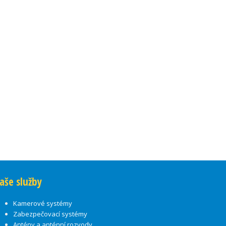
aše služby
Kamerové systémy
Zabezpečovací systémy
Antény a anténní rozvody