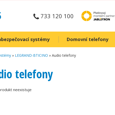
733 120 100
abezpečovací systémy
Domovní telefony
systémy
»
LEGRAND-BTICINO
» Audio telefony
dio telefony
rodukt neexistuje