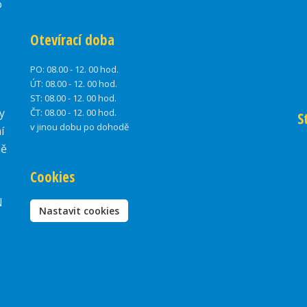
o
Otevírací doba
PO:
08.00 - 12. 00 hod.
ÚT:
08.00 - 12. 00 hod.
ST:
08.00 - 12. 00 hod.
y
ČT:
08.00 - 12. 00 hod.
S
v jinou dobu po dohodě
í
ně
Cookies
N
Nastavit cookies