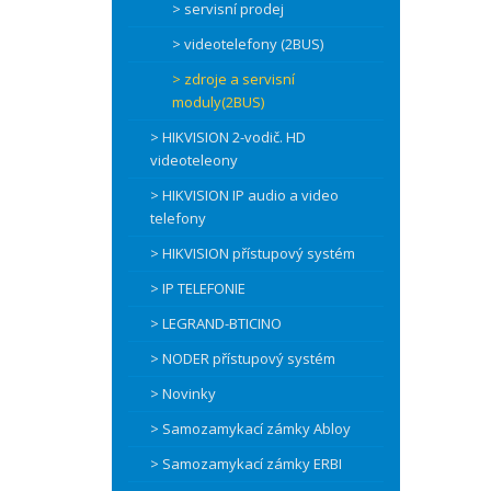
> servisní prodej
> videotelefony (2BUS)
> zdroje a servisní
moduly(2BUS)
> HIKVISION 2-vodič. HD
videoteleony
> HIKVISION IP audio a video
telefony
> HIKVISION přístupový systém
> IP TELEFONIE
> LEGRAND-BTICINO
> NODER přístupový systém
> Novinky
> Samozamykací zámky Abloy
> Samozamykací zámky ERBI