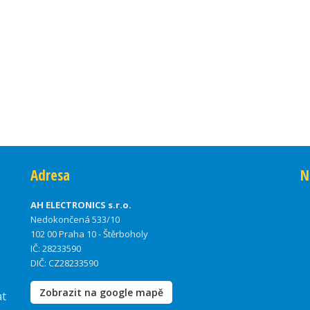
Adresa
N
AH ELECTRONICS s.r.o.
Nedokončená 533/10
102 00 Praha 10 - Štěrboholy
IČ: 28233590
DIČ: CZ28233590
Zobrazit na google mapě
at