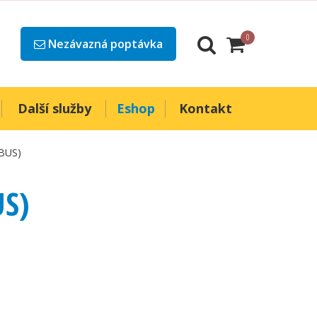
0
Nezávazná poptávka
Další služby
Eshop
Kontakt
2BUS)
US)