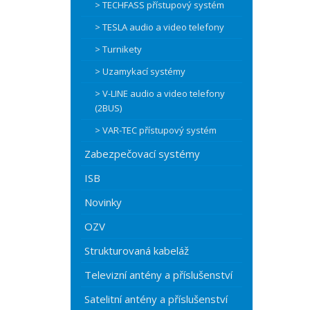
> TECHFASS přístupový systém
> TESLA audio a video telefony
> Turnikety
> Uzamykací systémy
> V-LINE audio a video telefony
(2BUS)
> VAR-TEC přístupový systém
Zabezpečovací systémy
ISB
Novinky
OZV
Strukturovaná kabeláž
Televizní antény a příslušenství
Satelitní antény a příslušenství