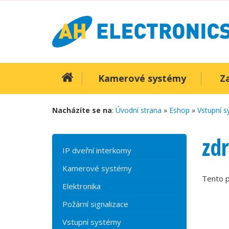
Kamerové systémy
Z
Nacházíte se na
:
Úvodní strana
»
Eshop
»
Vstupní 
zd
IP dveřní interkomy
Kamerové systémy
Tento p
Elektronika
Požární signalizace
Vstupní systémy