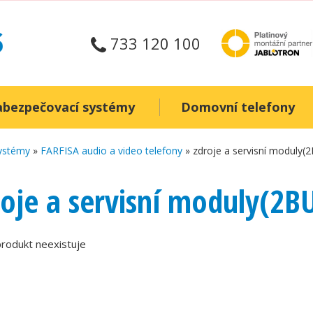
733 120 100
abezpečovací systémy
Domovní telefony
systémy
»
FARFISA audio a video telefony
» zdroje a servisní moduly(
roje a servisní moduly(2B
rodukt neexistuje