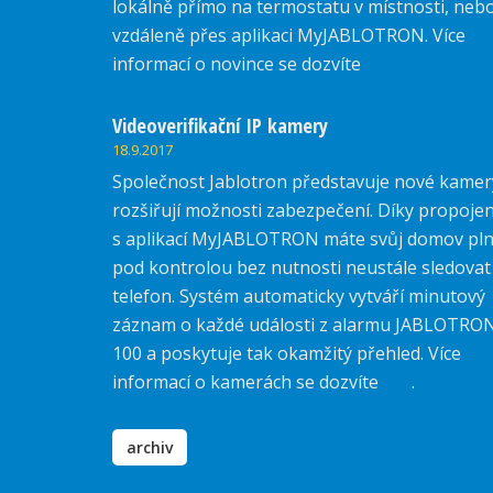
lokálně přímo na termostatu v místnosti, neb
vzdáleně přes aplikaci MyJABLOTRON. Více
informací o novince se dozvíte
zde.
Videoverifikační IP kamery
18.9.2017
Společnost Jablotron představuje nové kamer
rozšiřují možnosti zabezpečení. Díky propojen
s aplikací MyJABLOTRON máte svůj domov pl
pod kontrolou bez nutnosti neustále sledovat
telefon. Systém automaticky vytváří minutový
záznam o každé události z alarmu JABLOTRO
100 a poskytuje tak okamžitý přehled. Více
informací o kamerách se dozvíte
zde
.
archiv