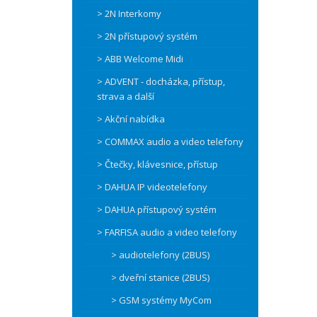
> 2N Interkomy
> 2N přístupový systém
> ABB Welcome Midi
> ADVENT - docházka, přístup,
strava a další
> Akční nabídka
> COMMAX audio a video telefony
> Čtečky, klávesnice, přístup
> DAHUA IP videotelefony
> DAHUA přístupový systém
> FARFISA audio a video telefony
> audiotelefony (2BUS)
> dveřní stanice (2BUS)
> GSM systémy MyCom