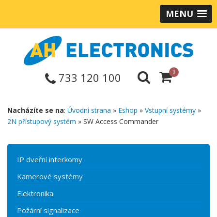
MENU
0
733 120 100
Nacházíte se na
:
Úvodní strana
»
Eshop
»
Vstupní systémy
»
2N přístupový systém
» SW Access Commander
IP dveřní interkomy
Kamerové systémy
Elektronika
Požární signalizace