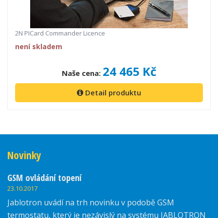
2N PICard Commander Licence
není skladem
24 465 Kč
Naše cena:
Detail produktu
Novinky
GSM ovládání topení
23.10.2017
Jablotron uvádí na trh novinku v podobě GSM
termostatu, který je nezávislý na systému JABLOTRON