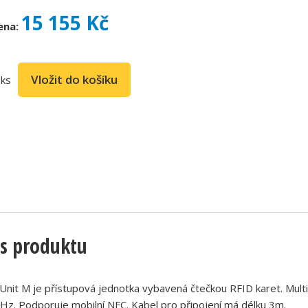
15 155 Kč
ena:
ks
s produktu
Unit M je přístupová jednotka vybavená čtečkou RFID karet. Multi
z. Podporuje mobilní NFC. Kabel pro připojení má délku 3m.