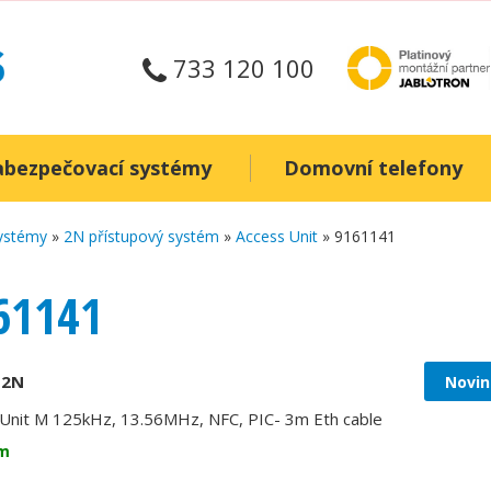
733 120 100
abezpečovací systémy
Domovní telefony
systémy
»
2N přístupový systém
»
Access Unit
» 9161141
61141
:
2N
Novin
Unit M 125kHz, 13.56MHz, NFC, PIC- 3m Eth cable
m