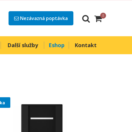
0
Nezávazná poptávka
Další služby
Eshop
Kontakt
ka