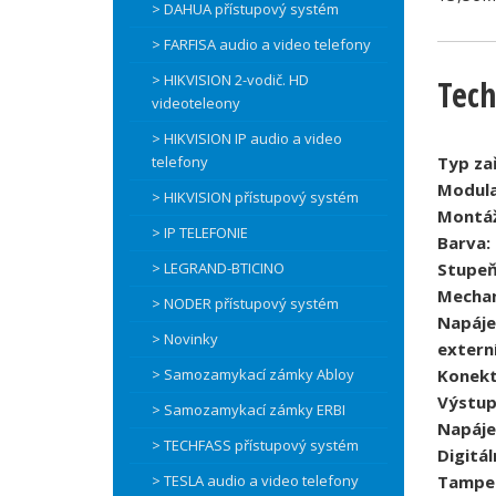
> DAHUA přístupový systém
> FARFISA audio a video telefony
> HIKVISION 2-vodič. HD
Tech
videoteleony
> HIKVISION IP audio a video
telefony
Typ zař
Modula
> HIKVISION přístupový systém
Montáž
> IP TELEFONIE
Barva:
> LEGRAND-BTICINO
Stupeň
Mechan
> NODER přístupový systém
Napáje
> Novinky
externí
> Samozamykací zámky Abloy
Konekt
Výstup
> Samozamykací zámky ERBI
Napáje
> TECHFASS přístupový systém
Digitál
> TESLA audio a video telefony
Tampe