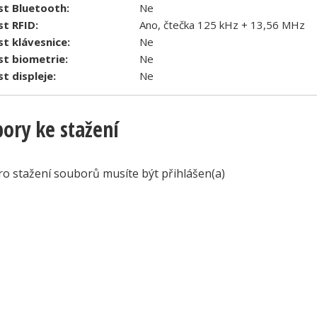
t Bluetooth:
Ne
t RFID:
Ano, čtečka 125 kHz + 13,56 MHz
t klávesnice:
Ne
t biometrie:
Ne
t displeje:
Ne
ory ke stažení
ro stažení souborů musíte být přihlášen(a)