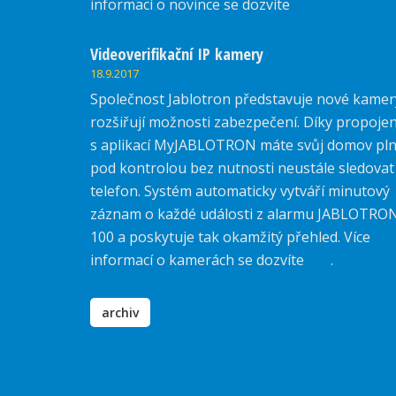
informací o novince se dozvíte
zde.
Videoverifikační IP kamery
18.9.2017
Společnost Jablotron představuje nové kamer
rozšiřují možnosti zabezpečení. Díky propojen
s aplikací MyJABLOTRON máte svůj domov pl
pod kontrolou bez nutnosti neustále sledovat
telefon. Systém automaticky vytváří minutový
záznam o každé události z alarmu JABLOTRO
100 a poskytuje tak okamžitý přehled. Více
informací o kamerách se dozvíte
zde
.
archiv