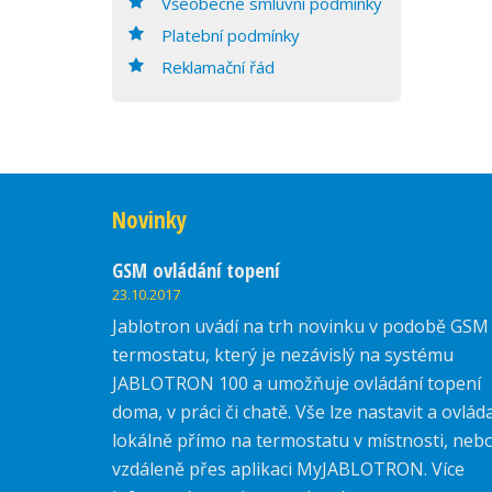
Všeobecné smluvní podmínky
Platební podmínky
Reklamační řád
Novinky
GSM ovládání topení
23.10.2017
Jablotron uvádí na trh novinku v podobě GSM
termostatu, který je nezávislý na systému
JABLOTRON 100 a umožňuje ovládání topení
doma, v práci či chatě. Vše lze nastavit a ovlád
lokálně přímo na termostatu v místnosti, neb
vzdáleně přes aplikaci MyJABLOTRON. Více