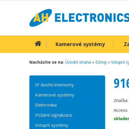
Kamerové systémy
Z
Nacházíte se na
:
Úvodní strana
»
Eshop
»
Vstupní 
91
IP dveřní interkomy
Kamerové systémy
Značka
Elektronika
Access 
Požární signalizace
sklade
Vstupní systémy