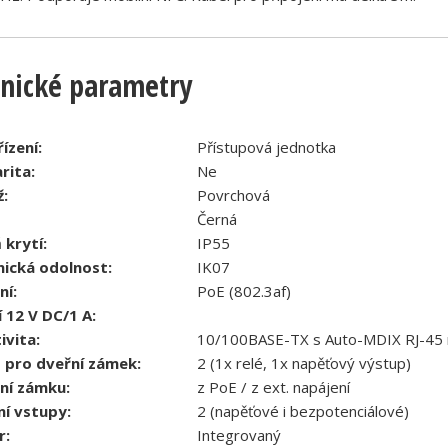
nické parametry
ízení:
Přístupová jednotka
rita:
Ne
:
Povrchová
Černá
 krytí:
IP55
ická odolnost:
IK07
ní:
PoE (802.3af)
 12 V DC/1 A:
ivita:
10/100BASE-TX s Auto-MDIX RJ-45 ma
 pro dveřní zámek:
2 (1x relé, 1x napěťový výstup)
ní zámku:
z PoE / z ext. napájení
ní vstupy:
2 (napěťové i bezpotenciálové)
r:
Integrovaný