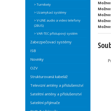
Možnos
> Turnikety
Možnos
> Uzamykací systémy
Možnos
> V-LINE audio a video telefony
Možnos
(2BUS)
Možnos
> VAR-TEC přístupový systém
Zabezpečovací systémy
Soub
ISB
Novinky
P
OZV
Strukturovaná kabeláž
Televizní antény a příslušenství
Satelitní antény a příslušenství
Satelitní přijímače