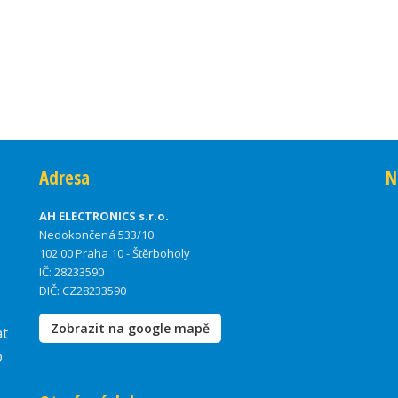
Adresa
N
AH ELECTRONICS s.r.o.
Nedokončená 533/10
102 00 Praha 10 - Štěrboholy
IČ: 28233590
DIČ: CZ28233590
Zobrazit na google mapě
at
o