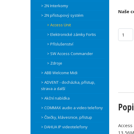
> 2N Interkomy
Naše c
> 2N přístupový systém
> Access Unit
> Elektronické zámky Fortis
> Příslušenství
> SW Access Commander
> Zdroje
> ABB Welcome Midi
> ADVENT - docházka, přístup,
strava a další
> Akční nabídka
Popi
> COMMAX audio a video telefony
> Čtečky, klávesnice, přístup
Access 
> DAHUA IP videotelefony
13,56MH