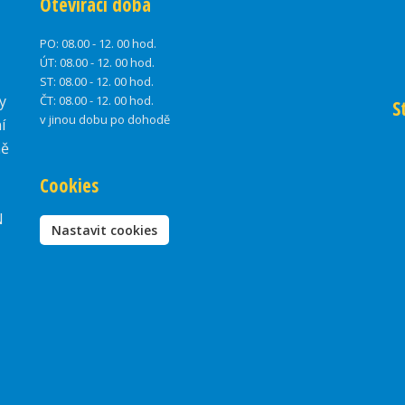
Otevírací doba
PO:
08.00 - 12. 00 hod.
ÚT:
08.00 - 12. 00 hod.
ST:
08.00 - 12. 00 hod.
y
ČT:
08.00 - 12. 00 hod.
S
v jinou dobu po dohodě
í
ně
Cookies
N
Nastavit cookies