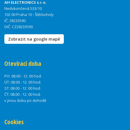
AH ELECTRONICS s.r.o.
Nedokončená 533/10
102 00 Praha 10 - Štěrboholy
IČ: 28233590
DIČ: CZ28233590
Zobrazit na google mapě
Otevírací doba
PO:
08.00 - 12. 00 hod.
ÚT:
08.00 - 12. 00 hod.
ST:
08.00 - 12. 00 hod.
ČT:
08.00 - 12. 00 hod.
v jinou dobu po dohodě
Cookies