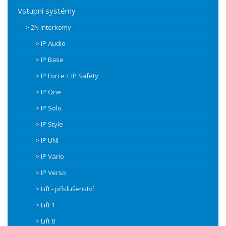
Vstupní systémy
> 2N Interkomy
> IP Audio
> IP Base
> IP Force + IP Safety
> IP One
> IP Solo
> IP Style
> IP UNI
> IP Vario
> IP Verso
> Lift - příslušenství
> Lift 1
> Lift 8