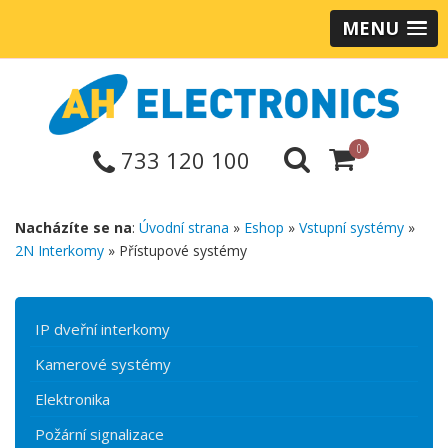
MENU
0
733 120 100
Nacházíte se na
:
Úvodní strana
»
Eshop
»
Vstupní systémy
»
2N Interkomy
» Přístupové systémy
IP dveřní interkomy
Kamerové systémy
Elektronika
Požární signalizace