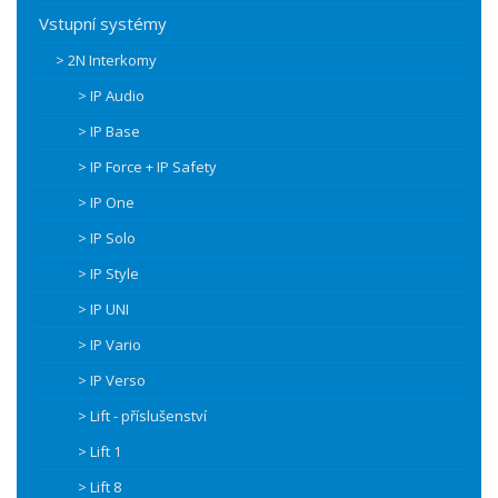
Vstupní systémy
> 2N Interkomy
> IP Audio
> IP Base
> IP Force + IP Safety
> IP One
> IP Solo
> IP Style
> IP UNI
> IP Vario
> IP Verso
> Lift - příslušenství
> Lift 1
> Lift 8