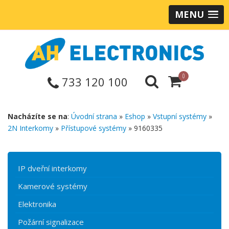
MENU
0
733 120 100
Nacházíte se na
:
Úvodní strana
»
Eshop
»
Vstupní systémy
»
2N Interkomy
»
Přístupové systémy
» 9160335
IP dveřní interkomy
Kamerové systémy
Elektronika
Požární signalizace