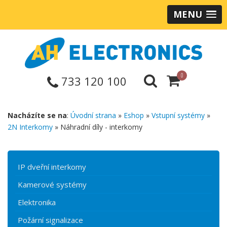
MENU
0
733 120 100
Nacházíte se na
:
Úvodní strana
»
Eshop
»
Vstupní systémy
»
2N Interkomy
» Náhradní díly - interkomy
IP dveřní interkomy
Kamerové systémy
Elektronika
Požární signalizace