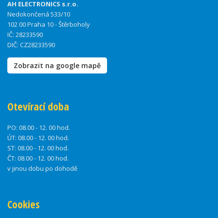
AH ELECTRONICS s.r.o.
Nedokončená 533/10
102 00 Praha 10 - Štěrboholy
IČ: 28233590
DIČ: CZ28233590
Zobrazit na google mapě
Otevírací doba
PO:
08.00 - 12. 00 hod.
ÚT:
08.00 - 12. 00 hod.
ST:
08.00 - 12. 00 hod.
ČT:
08.00 - 12. 00 hod.
v jinou dobu po dohodě
Cookies