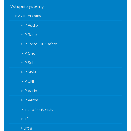
Vstupní systémy
> 2N Interkomy
> IP Audio
> IP Base
> IP Force + IP Safety
> IP One
> IP Solo
> IP Style
> IP UNI
> IP Vario
> IP Verso
> Lift - příslušenství
> Lift 1
> Lift 8