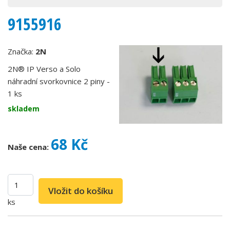
9155916
Značka:
2N
2N® IP Verso a Solo
náhradní svorkovnice 2 piny -
1 ks
skladem
68 Kč
Naše cena:
ks