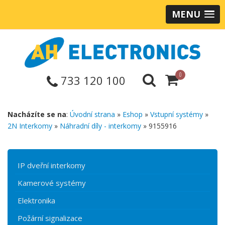
MENU
0
733 120 100
Nacházíte se na
:
Úvodní strana
»
Eshop
»
Vstupní systémy
»
2N Interkomy
»
Náhradní díly - interkomy
» 9155916
IP dveřní interkomy
Kamerové systémy
Elektronika
Požární signalizace