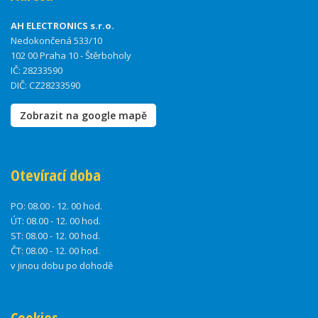
AH ELECTRONICS s.r.o.
Nedokončená 533/10
102 00 Praha 10 - Štěrboholy
IČ: 28233590
DIČ: CZ28233590
Zobrazit na google mapě
Otevírací doba
PO:
08.00 - 12. 00 hod.
ÚT:
08.00 - 12. 00 hod.
ST:
08.00 - 12. 00 hod.
ČT:
08.00 - 12. 00 hod.
v jinou dobu po dohodě
Cookies