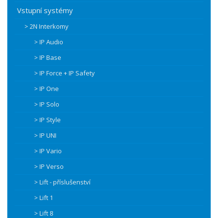
Vstupní systémy
> 2N Interkomy
> IP Audio
> IP Base
> IP Force + IP Safety
> IP One
> IP Solo
> IP Style
> IP UNI
> IP Vario
> IP Verso
> Lift - příslušenství
> Lift 1
> Lift 8