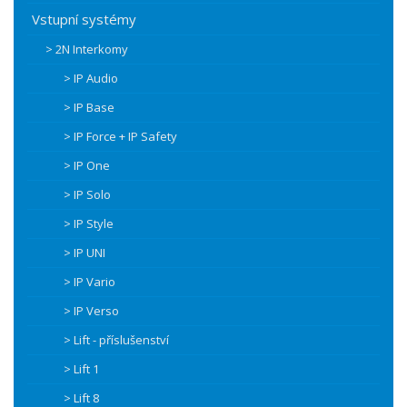
Vstupní systémy
> 2N Interkomy
> IP Audio
> IP Base
> IP Force + IP Safety
> IP One
> IP Solo
> IP Style
> IP UNI
> IP Vario
> IP Verso
> Lift - příslušenství
> Lift 1
> Lift 8