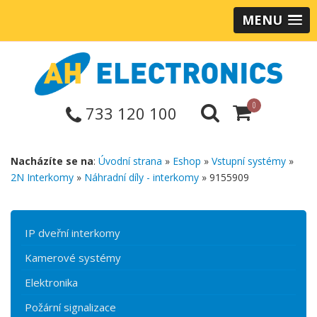
MENU
0
733 120 100
Nacházíte se na
:
Úvodní strana
»
Eshop
»
Vstupní systémy
»
2N Interkomy
»
Náhradní díly - interkomy
» 9155909
IP dveřní interkomy
Kamerové systémy
Elektronika
Požární signalizace