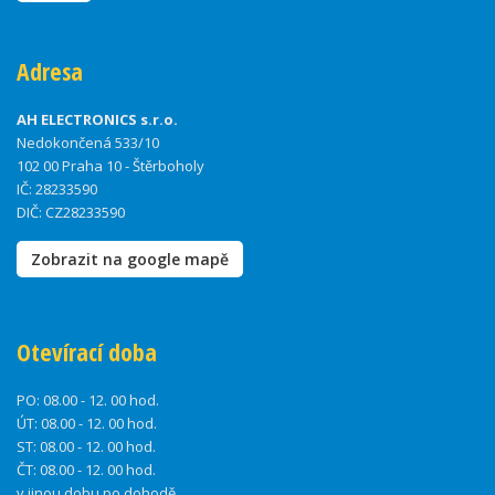
Adresa
AH ELECTRONICS s.r.o.
Nedokončená 533/10
102 00 Praha 10 - Štěrboholy
IČ: 28233590
DIČ: CZ28233590
Zobrazit na google mapě
Otevírací doba
PO:
08.00 - 12. 00 hod.
ÚT:
08.00 - 12. 00 hod.
ST:
08.00 - 12. 00 hod.
ČT:
08.00 - 12. 00 hod.
v jinou dobu po dohodě