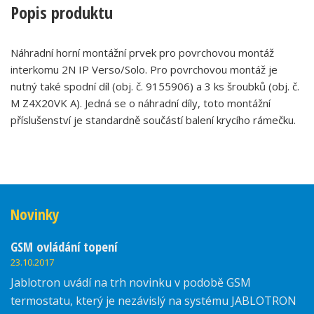
Popis produktu
Náhradní horní montážní prvek pro povrchovou montáž
interkomu 2N IP Verso/Solo. Pro povrchovou montáž je
nutný také spodní díl (obj. č. 9155906) a 3 ks šroubků (obj. č.
M Z4X20VK A). Jedná se o náhradní díly, toto montážní
příslušenství je standardně součástí balení krycího rámečku.
Novinky
GSM ovládání topení
23.10.2017
Jablotron uvádí na trh novinku v podobě GSM
termostatu, který je nezávislý na systému JABLOTRON