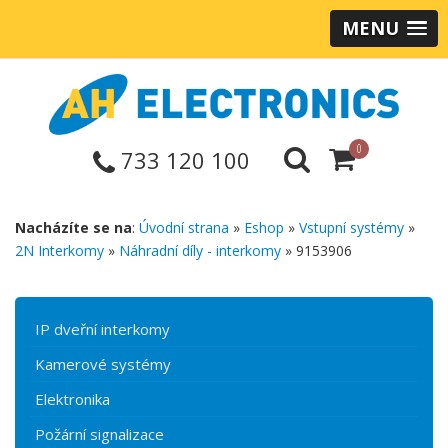
MENU
0
733 120 100
Nacházíte se na
:
Úvodní strana
»
Eshop
»
Vstupní systémy
»
2N Interkomy
»
Náhradní díly - interkomy
» 9153906
IP dveřní interkomy
Kamerové systémy
Elektronika
Požární signalizace