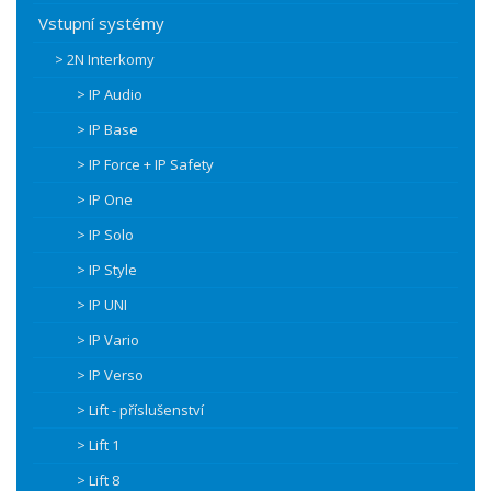
Vstupní systémy
> 2N Interkomy
> IP Audio
> IP Base
> IP Force + IP Safety
> IP One
> IP Solo
> IP Style
> IP UNI
> IP Vario
> IP Verso
> Lift - příslušenství
> Lift 1
> Lift 8