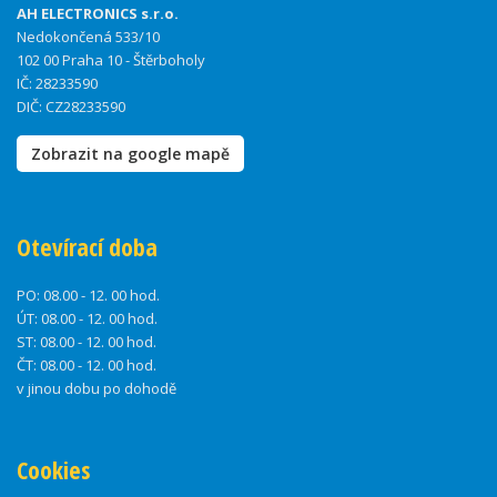
AH ELECTRONICS s.r.o.
Nedokončená 533/10
102 00 Praha 10 - Štěrboholy
IČ: 28233590
DIČ: CZ28233590
Zobrazit na google mapě
Otevírací doba
PO:
08.00 - 12. 00 hod.
ÚT:
08.00 - 12. 00 hod.
ST:
08.00 - 12. 00 hod.
ČT:
08.00 - 12. 00 hod.
v jinou dobu po dohodě
Cookies