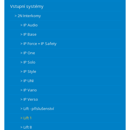
Vstupní systémy
> 2N Interkomy
> IP Audio
> IP Base
> IP Force + IP Safety
> IP One
> IP Solo
> IP Style
> IP UNI
> IP Vario
> IP Verso
> Lift - příslušenství
> Lift 1
> Lift 8