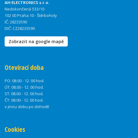
AH ELECTRONICS s.r.o.
Nedokončená 533/10
102 00 Praha 10 - Štěrboholy
IČ: 28233590
DIČ: CZ28233590
Zobrazit na google mapě
Otevírací doba
PO:
08.00 - 12. 00 hod.
ÚT:
08.00 - 12. 00 hod.
ST:
08.00 - 12. 00 hod.
ČT:
08.00 - 12. 00 hod.
v jinou dobu po dohodě
Cookies