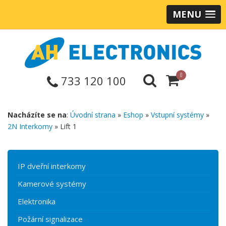
MENU
0
733 120 100
Nacházíte se na
:
Úvodní strana
»
Eshop
»
Vstupní systémy
»
2N Interkomy
» Lift 1
IP dveřní interkomy
Kamerové systémy
Elektronika
Požární signalizace