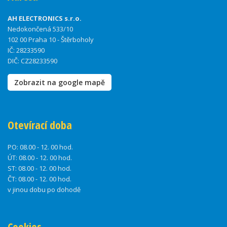
AH ELECTRONICS s.r.o.
Nedokončená 533/10
102 00 Praha 10 - Štěrboholy
IČ: 28233590
DIČ: CZ28233590
Zobrazit na google mapě
Otevírací doba
PO:
08.00 - 12. 00 hod.
ÚT:
08.00 - 12. 00 hod.
ST:
08.00 - 12. 00 hod.
ČT:
08.00 - 12. 00 hod.
v jinou dobu po dohodě
Cookies