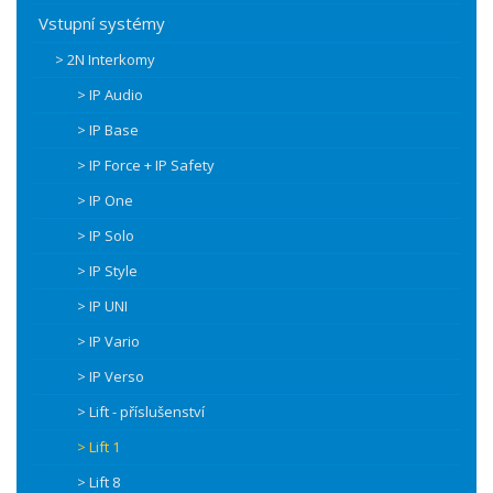
Vstupní systémy
> 2N Interkomy
> IP Audio
> IP Base
> IP Force + IP Safety
> IP One
> IP Solo
> IP Style
> IP UNI
> IP Vario
> IP Verso
> Lift - příslušenství
> Lift 1
> Lift 8