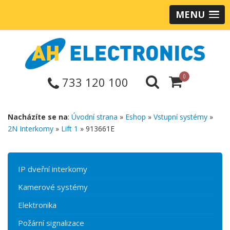
MENU
0
733 120 100
Nacházíte se na
:
Úvodní strana
»
Eshop
»
Vstupní systémy
»
2N Interkomy
»
Lift 1
» 913661E
IP dveřní interkomy
Kamerové systémy
Elektronika
Požární signalizace