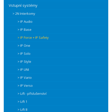
Vstupní systémy
> 2N Interkomy
> IP Audio
> IP Base
> IP Force + IP Safety
> IP One
> IP Solo
> IP Style
> IP UNI
> IP Vario
> IP Verso
> Lift - příslušenství
> Lift 1
> Lift 8