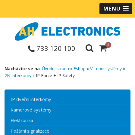
MENU
0
733 120 100
Nacházíte se na
:
Úvodní strana
»
Eshop
»
Vstupní systémy
»
2N Interkomy
» IP Force + IP Safety
IP dveřní interkomy
Kamerové systémy
Elektronika
Požární signalizace