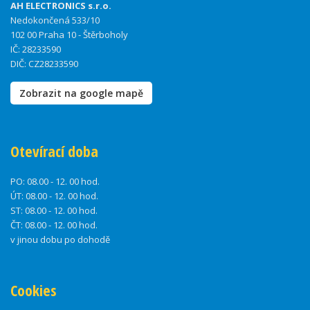
AH ELECTRONICS s.r.o.
Nedokončená 533/10
102 00 Praha 10 - Štěrboholy
IČ: 28233590
DIČ: CZ28233590
Zobrazit na google mapě
Otevírací doba
PO:
08.00 - 12. 00 hod.
ÚT:
08.00 - 12. 00 hod.
ST:
08.00 - 12. 00 hod.
ČT:
08.00 - 12. 00 hod.
v jinou dobu po dohodě
Cookies