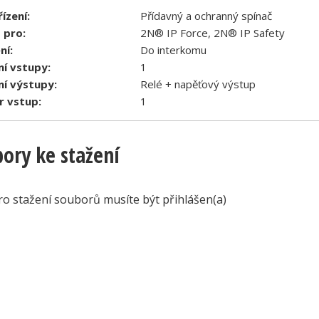
ízení:
Přídavný a ochranný spínač
 pro:
2N® IP Force, 2N® IP Safety
ní:
Do interkomu
ní vstupy:
1
ní výstupy:
Relé + napěťový výstup
 vstup:
1
ory ke stažení
ro stažení souborů musíte být přihlášen(a)