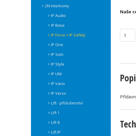
> 2N Interkomy
Naše c
> IP Audio
> IP Base
> IP Force + IP Safety
> IP One
> IP Solo
> IP Style
> IP UNI
Popi
> IP Vario
> IP Verso
Přídavn
> Lift - příslušenství
> Lift 1
Tech
> Lift 8
> Lift IP