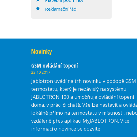
Reklamační řád
Novinky
GSM ovládání topení
23.10.2017
Jablotron uvádí na trh novinku v podobě GSM
termostatu, který je nezávislý na systému
JABLOTRON 100 a umožňuje ovládání topení
doma, v práci či chatě. Vše lze nastavit a ovlád
lokálně přímo na termostatu v místnosti, neb
vzdáleně přes aplikaci MyJABLOTRON. Více
informací o novince se dozvíte
zde.