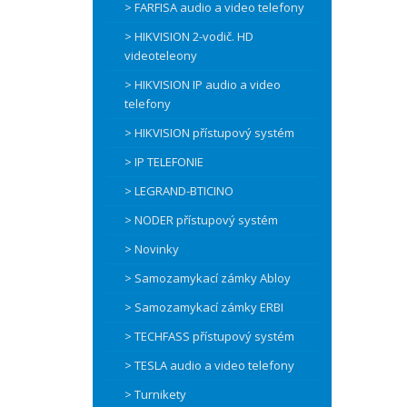
> FARFISA audio a video telefony
> HIKVISION 2-vodič. HD
videoteleony
> HIKVISION IP audio a video
telefony
> HIKVISION přístupový systém
> IP TELEFONIE
> LEGRAND-BTICINO
> NODER přístupový systém
> Novinky
> Samozamykací zámky Abloy
> Samozamykací zámky ERBI
> TECHFASS přístupový systém
> TESLA audio a video telefony
> Turnikety