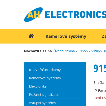
Kamerové systémy
Z
Nacházíte se na
:
Úvodní strana
»
Eshop
»
Vstupní 
91
IP dveřní interkomy
Kamerové systémy
Značka
Elektronika
IP Forc
Požární signalizace
není s
Vstupní systémy