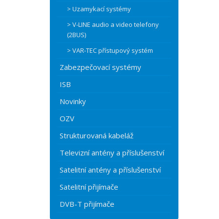
> Uzamykací systémy
> V-LINE audio a video telefony
(2BUS)
> VAR-TEC přístupový systém
Zabezpečovací systémy
ISB
Novinky
OZV
Strukturovaná kabeláž
Televizní antény a příslušenství
Satelitní antény a příslušenství
Satelitní přijímače
DVB-T přijímače