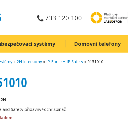
733 120 100
abezpečovací systémy
Domovní telefony
systémy
»
2N Interkomy
»
IP Force + IP Safety
» 9151010
51010
:
2N
e and Safety přídavný+ochr.spínač
kladem