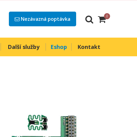
0
Nezávazná poptávka
Další služby
Eshop
Kontakt