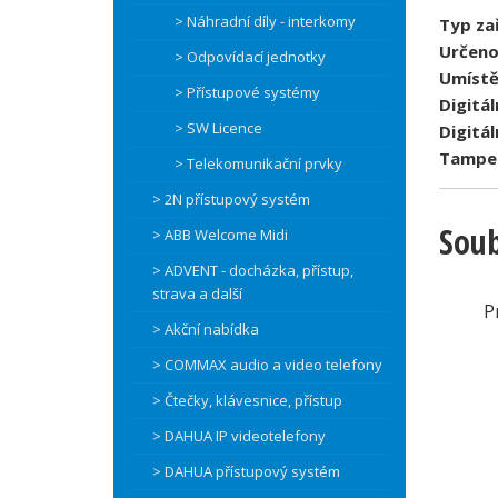
> Náhradní díly - interkomy
Typ zař
Určeno
> Odpovídací jednotky
Umístě
> Přístupové systémy
Digitál
> SW Licence
Digitál
Tamper
> Telekomunikační prvky
> 2N přístupový systém
Soub
> ABB Welcome Midi
> ADVENT - docházka, přístup,
strava a další
P
> Akční nabídka
> COMMAX audio a video telefony
> Čtečky, klávesnice, přístup
> DAHUA IP videotelefony
> DAHUA přístupový systém