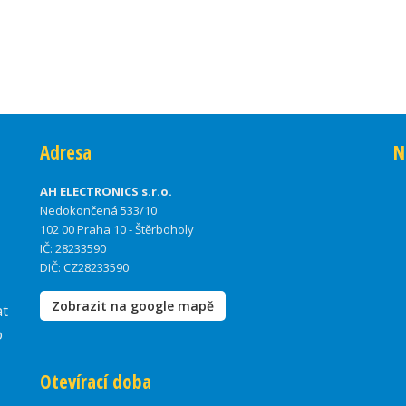
Adresa
N
AH ELECTRONICS s.r.o.
Nedokončená 533/10
102 00 Praha 10 - Štěrboholy
IČ: 28233590
DIČ: CZ28233590
Zobrazit na google mapě
at
o
Otevírací doba