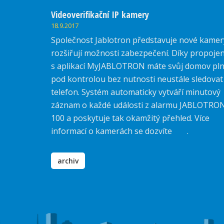
Videoverifikační IP kamery
18.9.2017
Společnost Jablotron představuje nové kamer
rozšiřují možnosti zabezpečení. Díky propojen
s aplikací MyJABLOTRON máte svůj domov pl
pod kontrolou bez nutnosti neustále sledovat
telefon. Systém automaticky vytváří minutový
záznam o každé události z alarmu JABLOTRO
100 a poskytuje tak okamžitý přehled. Více
informací o kamerách se dozvíte
zde
.
archiv