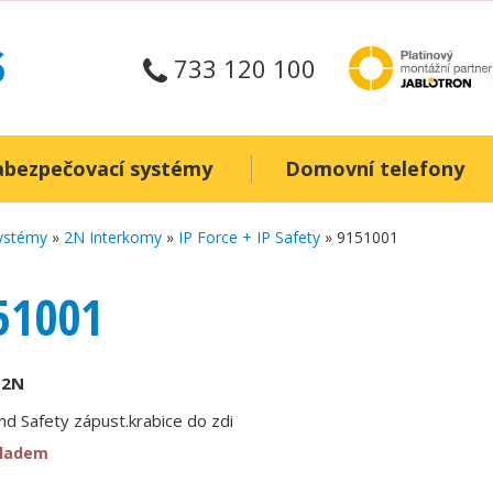
733 120 100
abezpečovací systémy
Domovní telefony
systémy
»
2N Interkomy
»
IP Force + IP Safety
» 9151001
51001
:
2N
nd Safety zápust.krabice do zdi
kladem