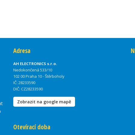
Adresa
N
AH ELECTRONICS s.r.o.
Nedokončená 533/10
102 00 Praha 10 - Štěrboholy
IČ: 28233590
DIČ: CZ28233590
Zobrazit na google mapě
at
o
Otevírací doba