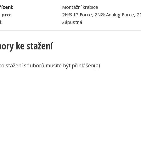
ízení:
Montážní krabice
 pro:
2N® IP Force, 2N® Analog Force, 2
:
Zápustná
ory ke stažení
ro stažení souborů musíte být přihlášen(a)