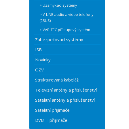
> Uzamykací systémy
> V-LINE audio a video telefony
(2BUS)
> VAR-TEC přístupový systém
Zabezpečovací systémy
ISB
Novinky
OZV
Strukturovaná kabeláž
Televizní antény a příslušenství
Satelitní antény a příslušenství
Satelitní přijímače
DVB-T přijímače