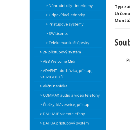
> Náhradní díly - interkomy
Typ zař
Určeno
> Odpovídací jednotky
Montáž
> Přístupové systémy
> SW Licence
Soub
> Telekomunikační prvky
> 2N přístupový systém
P
> ABB Welcome Midi
> ADVENT - docházka, přístup,
strava a další
> Akční nabídka
> COMMAX audio a video telefony
> Čtečky, klávesnice, přístup
> DAHUA IP videotelefony
> DAHUA přístupový systém