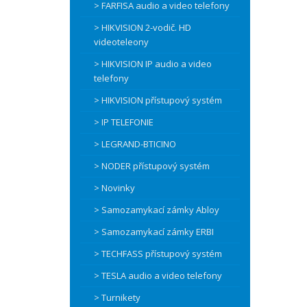
> FARFISA audio a video telefony
> HIKVISION 2-vodič. HD
videoteleony
> HIKVISION IP audio a video
telefony
> HIKVISION přístupový systém
> IP TELEFONIE
> LEGRAND-BTICINO
> NODER přístupový systém
> Novinky
> Samozamykací zámky Abloy
> Samozamykací zámky ERBI
> TECHFASS přístupový systém
> TESLA audio a video telefony
> Turnikety