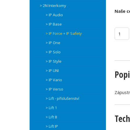
> 2N Interkomy
Naše c
> IP Audio
> IP Base
> IP Force + IP Safety
> IP One
> IP Solo
> IP Style
> IP UNI
Popi
> IP Vario
> IP Verso
Zápustn
> Lift - příslušenství
> Lift 1
Tech
> Lift 8
> Lift IP