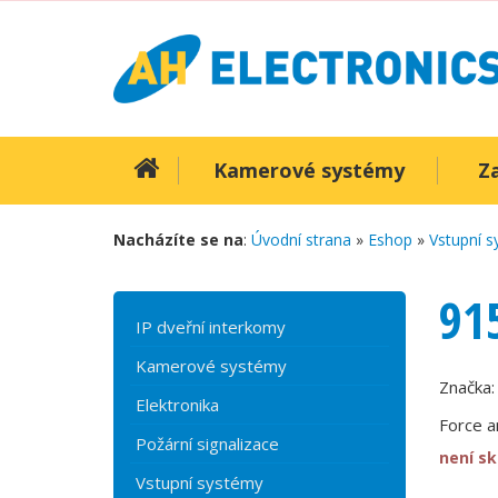
Kamerové systémy
Z
Nacházíte se na
:
Úvodní strana
»
Eshop
»
Vstupní 
91
IP dveřní interkomy
Kamerové systémy
Značka
Elektronika
Force a
Požární signalizace
není s
Vstupní systémy