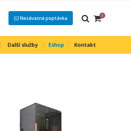
0
Nezávazná poptávka
Další služby
Eshop
Kontakt