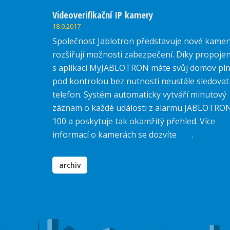
Videoverifikační IP kamery
18.9.2017
Společnost Jablotron představuje nové kamer
rozšiřují možnosti zabezpečení. Díky propojen
s aplikací MyJABLOTRON máte svůj domov pl
pod kontrolou bez nutnosti neustále sledovat
telefon. Systém automaticky vytváří minutový
záznam o každé události z alarmu JABLOTRO
100 a poskytuje tak okamžitý přehled. Více
informací o kamerách se dozvíte
zde
.
archiv