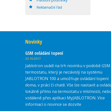
Reklamační řád
Novinky
GSM ovládání topení
23.10.2017
Jablotron uvádí na trh novinku v podobě GSM
termostatu, který je nezávislý na systému
JABLOTRON 100 a umožňuje ovládání topení
doma, v práci či chatě. Vše lze nastavit a ovlád
lokálně přímo na termostatu v místnosti, neb
vzdáleně přes aplikaci MyJABLOTRON. Více
informací o novince se dozvíte
zde.