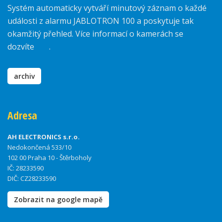
Systém automaticky vytváří minutový záznam o každé
události z alarmu JABLOTRON 100 a poskytuje tak
okamžitý přehled. Více informací o kamerách se
dozvíte
zde
.
archiv
Adresa
AH ELECTRONICS s.r.o.
Nedokončená 533/10
102 00 Praha 10 - Štěrboholy
IČ: 28233590
DIČ: CZ28233590
Zobrazit na google mapě