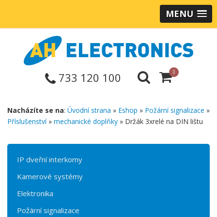
MENU
0
733 120 100
Nacházíte se na
:
Úvodní strana
»
Eshop
»
Požární signalizace
»
Příslušenství
»
mechanické doplňky
» Držák 3xrelé na DIN lištu
IP dveřní interkomy
Kamerové systémy
Elektronika
Požární signalizace