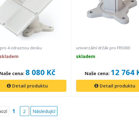
 pro 4 odraznou desku
univerzální držák pro FR5000
 skladem
skladem
8 080 Kč
12 764 
Naše cena:
Naše cena:
Detail produktu
Detail produktu
1
ozí
2
Následující