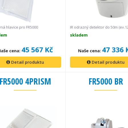
vná hlavice pro FR5000
IR odrazný detektor do 50m (ev.1
dem
skladem
45 567 Kč
47 336 
aše cena:
Naše cena:
Detail produktu
Detail produktu
FR5000 4PRISM
FR5000 BR