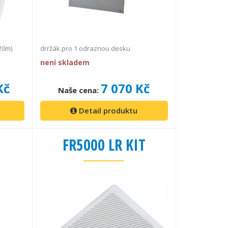
20m)
drržák pro 1 odraznou desku
není skladem
Kč
7 070 Kč
Naše cena:
Detail produktu
FR5000 LR KIT