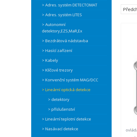
> Adres. systém DETECTOMAT
Předch
> Adres. systém LITES
> Autonomní
detektory,EZS,MaR,Ex
> Bezdrátová nádstavba
> Hasící zařízení
> Kabely
> Klíčové trezory
> Konvenční systém MAG/DCC
> Lineární optická detekce
> detektory
> příslušenství
> Lineární teplotní detekce
> Nasávací detekce
ovlád