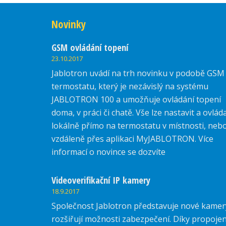
Novinky
GSM ovládání topení
23.10.2017
Jablotron uvádí na trh novinku v podobě GSM
termostatu, který je nezávislý na systému
JABLOTRON 100 a umožňuje ovládání topení
doma, v práci či chatě. Vše lze nastavit a ovlád
lokálně přímo na termostatu v místnosti, neb
vzdáleně přes aplikaci MyJABLOTRON. Více
informací o novince se dozvíte
zde.
Videoverifikační IP kamery
18.9.2017
Společnost Jablotron představuje nové kamer
rozšiřují možnosti zabezpečení. Díky propojen