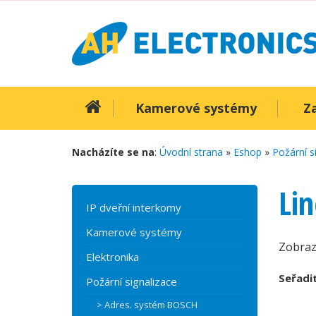
Kamerové systémy
Z
Nacházíte se na
:
Úvodní strana
»
Eshop
»
Požární s
Li
IP dveřní interkomy
Kamerové systémy
Zobra
Elektronika
Seřadit
Požární signalizace
> Adres. systém BOSCH