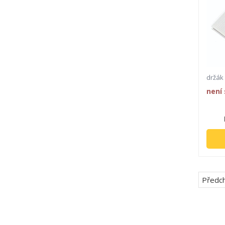
držák
není
Předch