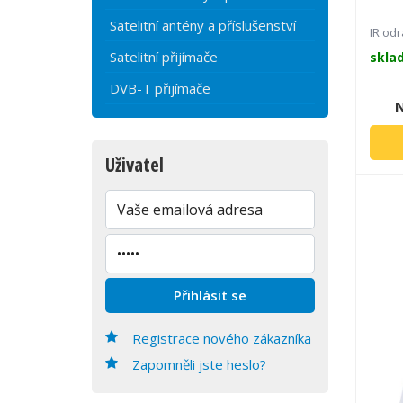
Satelitní antény a příslušenství
IR od
Satelitní přijímače
skla
DVB-T přijímače
N
Uživatel
Registrace nového zákazníka
Zapomněli jste heslo?