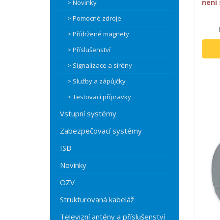
není
> Novinky
> Pomocné zdroje
> Přídržené magnety
> Příslušenství
> Signalizace a sirény
> Služby a zápůjčky
> Testovací přípravky
Vstupní systémy
Zabezpečovací systémy
ISB
Novinky
OZV
Strukturovaná kabeláž
Televizní antény a příslušenství