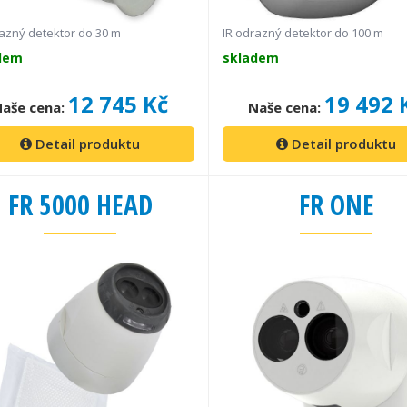
razný detektor do 30 m
IR odrazný detektor do 100 m
dem
skladem
12 745 Kč
19 492 
aše cena:
Naše cena:
Detail produktu
Detail produktu
FR 5000 HEAD
FR ONE