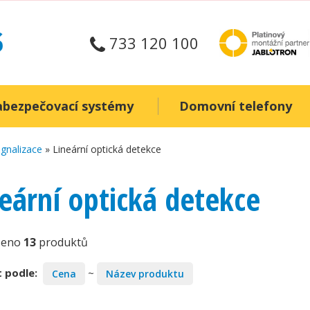
733 120 100
abezpečovací systémy
Domovní telefony
ignalizace
» Lineární optická detekce
neární optická detekce
zeno
13
produktů
 podle:
~
Cena
Název produktu