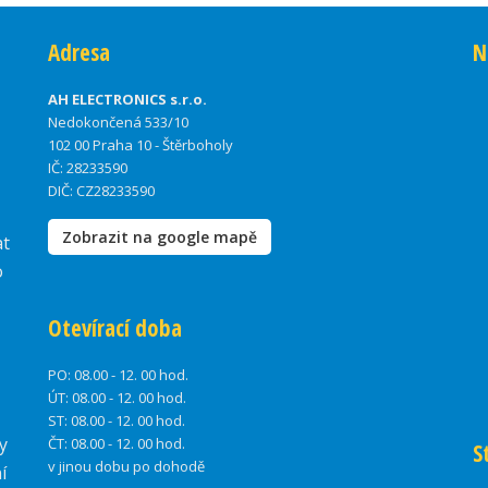
Adresa
N
AH ELECTRONICS s.r.o.
Nedokončená 533/10
102 00 Praha 10 - Štěrboholy
IČ: 28233590
DIČ: CZ28233590
Zobrazit na google mapě
at
o
Otevírací doba
PO:
08.00 - 12. 00 hod.
ÚT:
08.00 - 12. 00 hod.
ST:
08.00 - 12. 00 hod.
y
ČT:
08.00 - 12. 00 hod.
S
v jinou dobu po dohodě
í