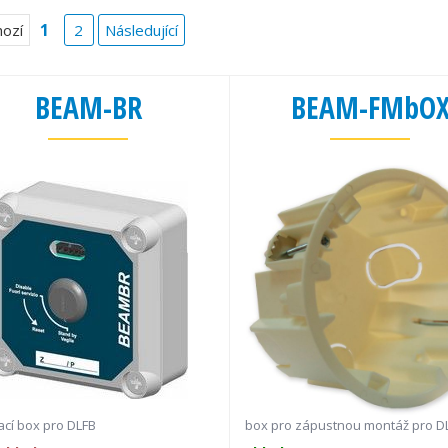
1
ozí
2
Následující
BEAM-BR
BEAM-FMbO
ací box pro DLFB
box pro zápustnou montáž pro D