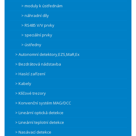
> moduly k ústřednám
> náhradní díly
> RS485 V/V prvky
> speciální prvky
> ústředny
> Autonomní detektory,EZS,MaR,Ex
> Bezdrátová nádstavba
> Hasící zařízení
> Kabely
> Klíčové trezory
> Konvenční systém MAG/DCC
> Lineární optická detekce
> Lineární teplotní detekce
> Nasávací detekce