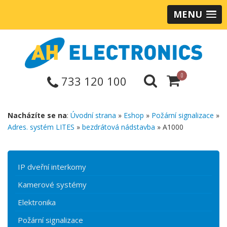
MENU
0
733 120 100
Nacházíte se na
:
Úvodní strana
»
Eshop
»
Požární signalizace
»
Adres. systém LITES
»
bezdrátová nádstavba
» A1000
IP dveřní interkomy
Kamerové systémy
Elektronika
Požární signalizace