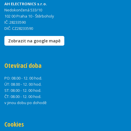
AH ELECTRONICS s.r.o.
Nedokončená 533/10
102 00 Praha 10 - Štěrboholy
IČ: 28233590
DIČ: CZ28233590
Zobrazit na google mapě
Otevírací doba
PO:
08.00 - 12. 00 hod.
ÚT:
08.00 - 12. 00 hod.
ST:
08.00 - 12. 00 hod.
ČT:
08.00 - 12. 00 hod.
v jinou dobu po dohodě
Cookies