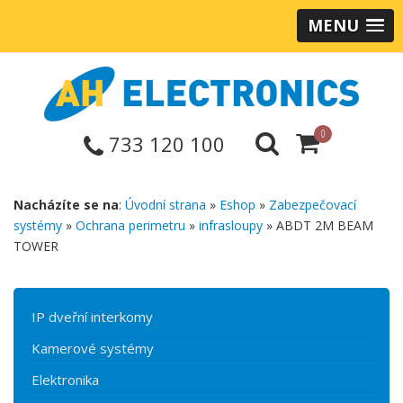
MENU
0
733 120 100
Nacházíte se na
:
Úvodní strana
»
Eshop
»
Zabezpečovací
systémy
»
Ochrana perimetru
»
infrasloupy
» ABDT 2M BEAM
TOWER
IP dveřní interkomy
Kamerové systémy
Elektronika