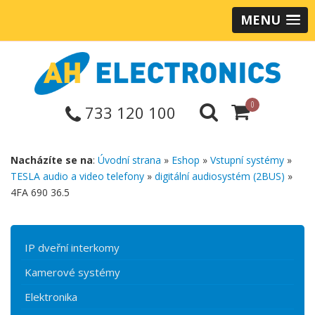
MENU
0
733 120 100
Nacházíte se na
:
Úvodní strana
»
Eshop
»
Vstupní systémy
»
TESLA audio a video telefony
»
digitální audiosystém (2BUS)
»
4FA 690 36.5
IP dveřní interkomy
Kamerové systémy
Elektronika