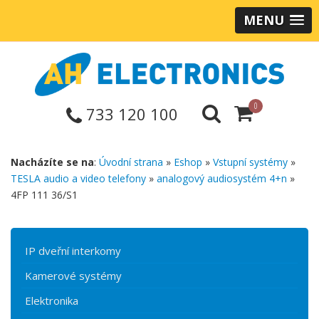
MENU
0
733 120 100
Nacházíte se na
:
Úvodní strana
»
Eshop
»
Vstupní systémy
»
TESLA audio a video telefony
»
analogový audiosystém 4+n
»
4FP 111 36/S1
IP dveřní interkomy
Kamerové systémy
Elektronika