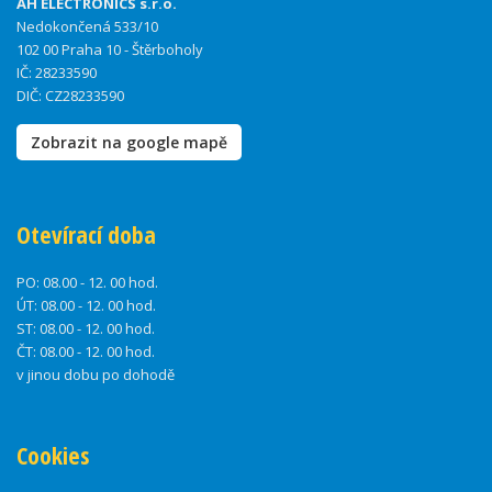
AH ELECTRONICS s.r.o.
Nedokončená 533/10
102 00 Praha 10 - Štěrboholy
IČ: 28233590
DIČ: CZ28233590
Zobrazit na google mapě
Otevírací doba
PO:
08.00 - 12. 00 hod.
ÚT:
08.00 - 12. 00 hod.
ST:
08.00 - 12. 00 hod.
ČT:
08.00 - 12. 00 hod.
v jinou dobu po dohodě
Cookies