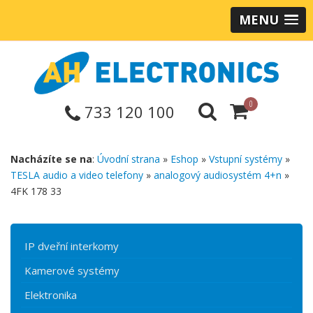
MENU
0
733 120 100
Nacházíte se na
:
Úvodní strana
»
Eshop
»
Vstupní systémy
»
TESLA audio a video telefony
»
analogový audiosystém 4+n
»
4FK 178 33
IP dveřní interkomy
Kamerové systémy
Elektronika