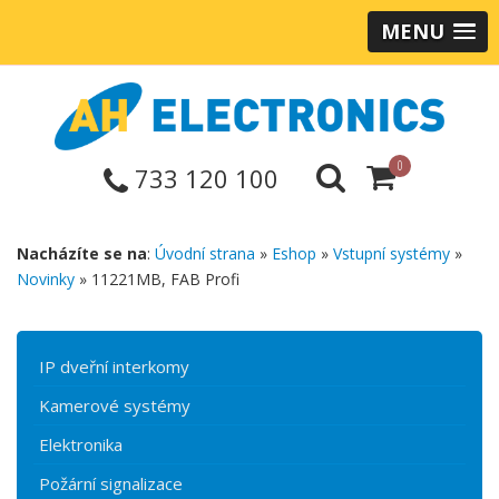
MENU
0
733 120 100
Nacházíte se na
:
Úvodní strana
»
Eshop
»
Vstupní systémy
»
Novinky
» 11221MB, FAB Profi
IP dveřní interkomy
Kamerové systémy
Elektronika
Požární signalizace