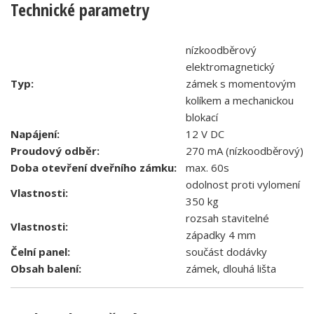
Technické parametry
nízkoodběrový
elektromagnetický
Typ:
zámek s momentovým
kolíkem a mechanickou
blokací
Napájení:
12 V DC
Proudový odběr:
270 mA (nízkoodběrový)
Doba otevření dveřního zámku:
max. 60s
odolnost proti vylomení
Vlastnosti:
350 kg
rozsah stavitelné
Vlastnosti:
západky 4 mm
Čelní panel:
součást dodávky
Obsah balení:
zámek, dlouhá lišta