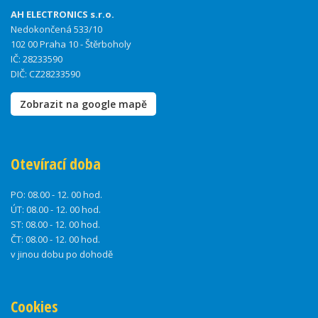
AH ELECTRONICS s.r.o.
Nedokončená 533/10
102 00 Praha 10 - Štěrboholy
IČ: 28233590
DIČ: CZ28233590
Zobrazit na google mapě
Otevírací doba
PO:
08.00 - 12. 00 hod.
ÚT:
08.00 - 12. 00 hod.
ST:
08.00 - 12. 00 hod.
ČT:
08.00 - 12. 00 hod.
v jinou dobu po dohodě
Cookies