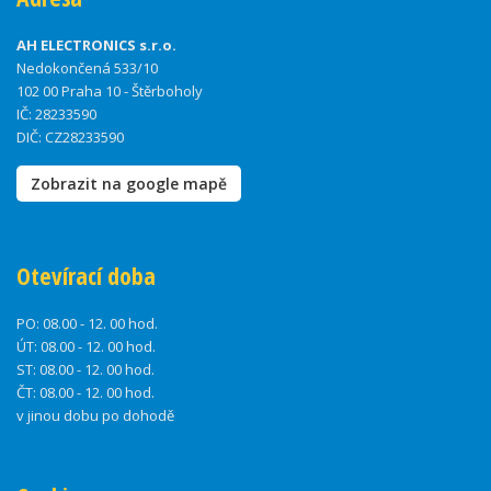
AH ELECTRONICS s.r.o.
Nedokončená 533/10
102 00 Praha 10 - Štěrboholy
IČ: 28233590
DIČ: CZ28233590
Zobrazit na google mapě
Otevírací doba
PO:
08.00 - 12. 00 hod.
ÚT:
08.00 - 12. 00 hod.
ST:
08.00 - 12. 00 hod.
ČT:
08.00 - 12. 00 hod.
v jinou dobu po dohodě