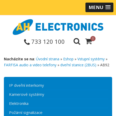
MENU
0
733 120 100
Nacházíte se na
:
Úvodní strana
»
Eshop
»
Vstupní systémy
»
FARFISA audio a video telefony
»
dveřní stanice (2BUS)
» AB92
IP dveřní interkomy
Kamerové systémy
Elektronika
Požární signalizace