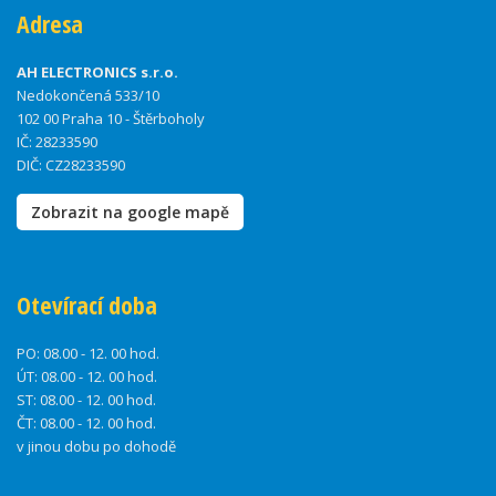
Adresa
AH ELECTRONICS s.r.o.
Nedokončená 533/10
102 00 Praha 10 - Štěrboholy
IČ: 28233590
DIČ: CZ28233590
Zobrazit na google mapě
Otevírací doba
PO:
08.00 - 12. 00 hod.
ÚT:
08.00 - 12. 00 hod.
ST:
08.00 - 12. 00 hod.
ČT:
08.00 - 12. 00 hod.
v jinou dobu po dohodě