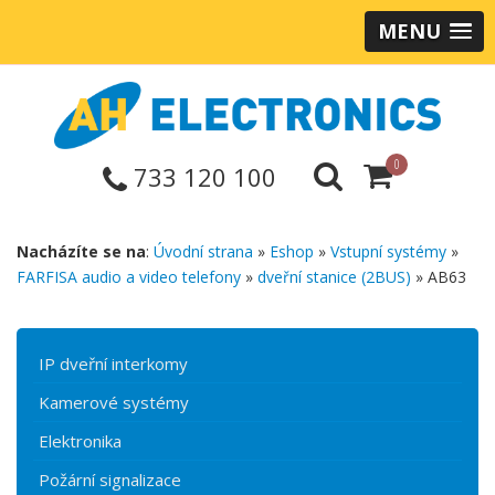
MENU
0
733 120 100
Nacházíte se na
:
Úvodní strana
»
Eshop
»
Vstupní systémy
»
FARFISA audio a video telefony
»
dveřní stanice (2BUS)
» AB63
IP dveřní interkomy
Kamerové systémy
Elektronika
Požární signalizace