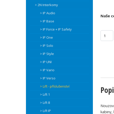
> 2N Interkomy
> IP Audio
Naše c
> IP Base
> IP Force + IP Safety
> IP One
> IP Solo
> IP Style
> IP UNI
> IP Vario
> IP Verso
> Lift - příslušenství
Popi
> Lift 1
> Lift 8
Nouzová
> Lift IP
kabiny,