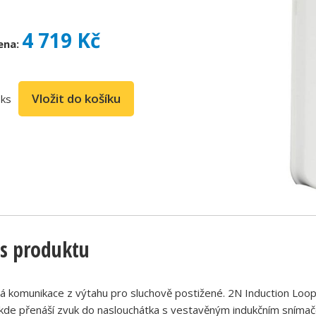
4 719 Kč
ena:
ks
s produktu
 komunikace z výtahu pro sluchově postižené. 2N Induction Loop 
 kde přenáší zvuk do naslouchátka s vestavěným indukčním sníma