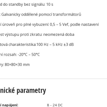
d do standby bez signálu: 10 s
: Galvanicky oddělené pomocí transformátorů
 úroveň pro plné vybuzení: 0,5 – 5 Vef, podle nastavení
st výstupu proti zkratu: neomezená doba
tová charakteristika:100 Hz – 5 kHz ±3 dB
í rozsah: -20°C – 50°C
y: 80×80×30 mm
nické parametry
 napájení:
8 - 24 DC