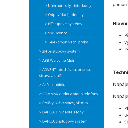
pomocní
> Náhradní díly - interkomy
> Odpovídací jednotky
Hlavní
> Přístupové systémy
> SW Licence
P
V
> Telekomunikační prvky
P
> 2N přístupový systém
> ABB Welcome Midi
> ADVENT - docházka, přístup,
Techni
strava a další
Napáje
> Akční nabídka
> COMMAX audio a video telefony
Napájec
> Čtečky, klávesnice, přístup
P
> DAHUA IP videotelefony
B
> DAHUA přístupový systém
S