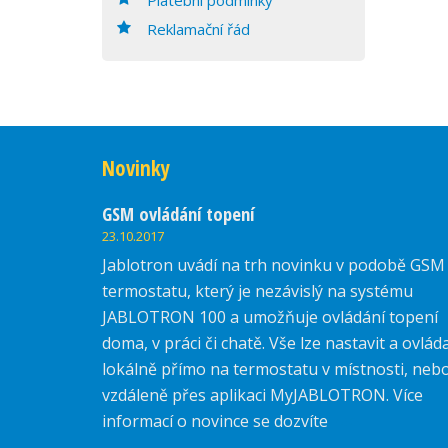
Reklamační řád
Novinky
GSM ovládání topení
23.10.2017
Jablotron uvádí na trh novinku v podobě GSM
termostatu, který je nezávislý na systému
JABLOTRON 100 a umožňuje ovládání topení
doma, v práci či chatě. Vše lze nastavit a ovlád
lokálně přímo na termostatu v místnosti, neb
vzdáleně přes aplikaci MyJABLOTRON. Více
informací o novince se dozvíte
zde.