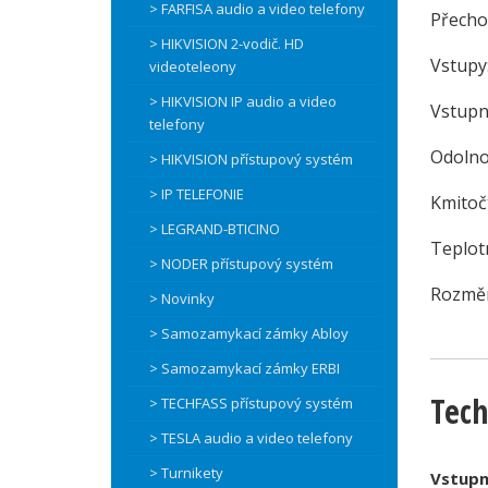
> FARFISA audio a video telefony
Přecho
> HIKVISION 2-vodič. HD
Vstupy
videoteleony
> HIKVISION IP audio a video
Vstupní
telefony
Odolno
> HIKVISION přístupový systém
> IP TELEFONIE
Kmitoč
> LEGRAND-BTICINO
Teplotn
> NODER přístupový systém
Rozměr
> Novinky
> Samozamykací zámky Abloy
> Samozamykací zámky ERBI
Tech
> TECHFASS přístupový systém
> TESLA audio a video telefony
> Turnikety
Vstupní