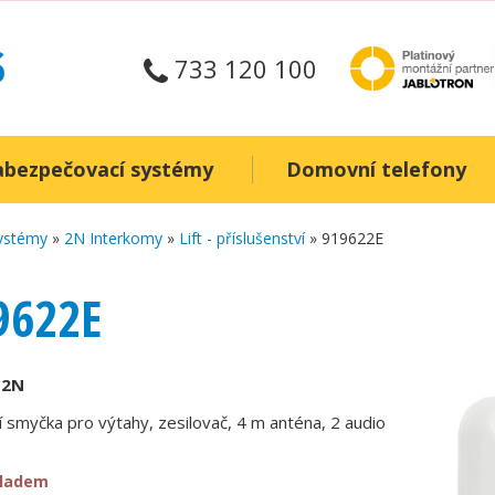
733 120 100
abezpečovací systémy
Domovní telefony
systémy
»
2N Interkomy
»
Lift - příslušenství
» 919622E
9622E
:
2N
í smyčka pro výtahy, zesilovač, 4 m anténa, 2 audio
kladem