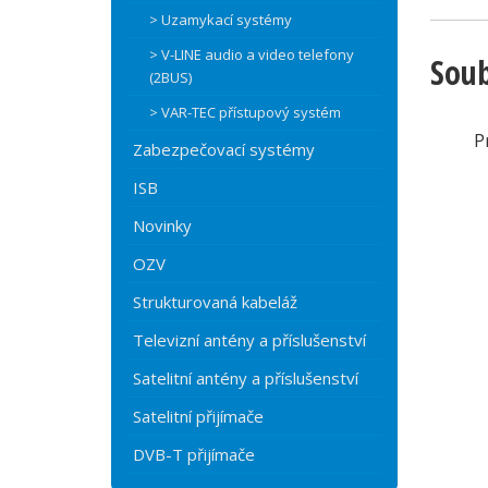
> Uzamykací systémy
> V-LINE audio a video telefony
Soub
(2BUS)
> VAR-TEC přístupový systém
P
Zabezpečovací systémy
ISB
Novinky
OZV
Strukturovaná kabeláž
Televizní antény a příslušenství
Satelitní antény a příslušenství
Satelitní přijímače
DVB-T přijímače