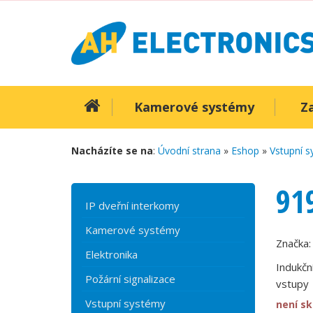
Kamerové systémy
Z
Nacházíte se na
:
Úvodní strana
»
Eshop
»
Vstupní 
91
IP dveřní interkomy
Kamerové systémy
Značka
Elektronika
Indukčn
Požární signalizace
vstupy
Vstupní systémy
není s