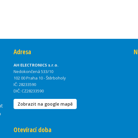
Adresa
N
AH ELECTRONICS s.r.o.
Nedokončená 533/10
102 00 Praha 10 - Štěrboholy
IČ: 28233590
DIČ: CZ28233590
Zobrazit na google mapě
at
o
Otevírací doba