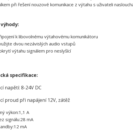
kem při řešení nouzové komunikace z výtahu s uživateli naslouch
 výhody:
řipojení k libovolnému výtahovému komunikátoru
yužijte dvou nezávislých audio vstupů
okrytí výtahu signálem pro neslyšící
cká specifikace:
cí napětí: 8-24V DC
í proud při napájení 12V, zátěž
lný výkon:1,1 A
ez signálu:28 mA
tandby:12 mA