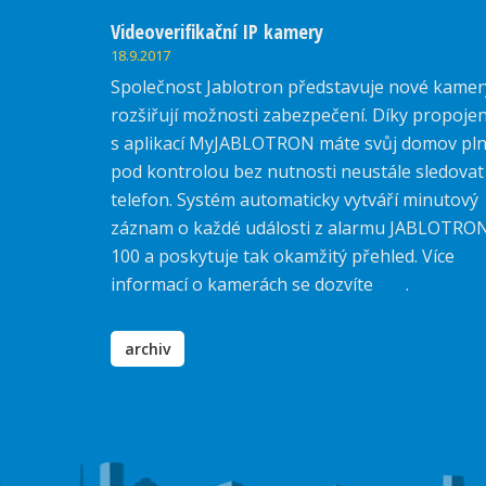
Videoverifikační IP kamery
18.9.2017
Společnost Jablotron představuje nové kamer
rozšiřují možnosti zabezpečení. Díky propojen
s aplikací MyJABLOTRON máte svůj domov pl
pod kontrolou bez nutnosti neustále sledovat
telefon. Systém automaticky vytváří minutový
záznam o každé události z alarmu JABLOTRO
100 a poskytuje tak okamžitý přehled. Více
informací o kamerách se dozvíte
zde
.
archiv