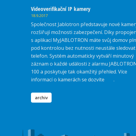
Videoverifikační IP kamery
18.9.2017
Společnost Jablotron představuje nové kamer
rozšiřují možnosti zabezpečení. Díky propojen
s aplikací MyJABLOTRON máte svůj domov pl
pod kontrolou bez nutnosti neustále sledovat
telefon. Systém automaticky vytváří minutový
záznam o každé události z alarmu JABLOTRO
100 a poskytuje tak okamžitý přehled. Více
informací o kamerách se dozvíte
zde
.
archiv