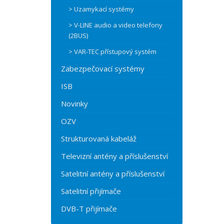
> Uzamykací systémy
> V-LINE audio a video telefony
(2BUS)
> VAR-TEC přístupový systém
Zabezpečovací systémy
ISB
Novinky
OZV
Strukturovaná kabeláž
Televizní antény a příslušenství
Satelitní antény a příslušenství
Satelitní přijímače
DVB-T přijímače