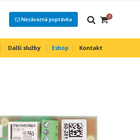
0
Nezávazná poptávka
Další služby
Eshop
Kontakt