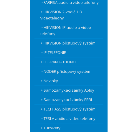
> FARFISA audio a video telefony
> HIKVISION 2-vodič. HD
videoteleony
> HIKVISION IP audio a video
telefony
> HIKVISION přístupový systém
> IP TELEFONIE
> LEGRAND-BTICINO
> NODER přístupový systém
> Novinky
> Samozamykací zámky Abloy
> Samozamykací zámky ERBI
> TECHFASS přístupový systém
> TESLA audio a video telefony
> Turnikety