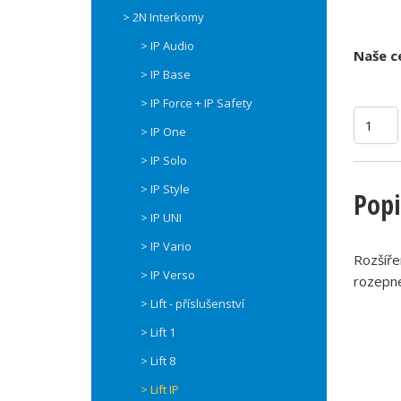
> 2N Interkomy
> IP Audio
Naše c
> IP Base
> IP Force + IP Safety
> IP One
> IP Solo
> IP Style
Popi
> IP UNI
> IP Vario
Rozšíře
> IP Verso
rozepne
> Lift - příslušenství
> Lift 1
> Lift 8
> Lift IP