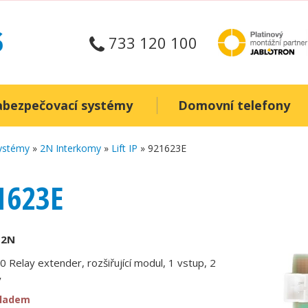
733 120 100
abezpečovací systémy
Domovní telefony
systémy
»
2N Interkomy
»
Lift IP
» 921623E
1623E
:
2N
.0 Relay extender, rozšiřující modul, 1 vstup, 2
y
kladem