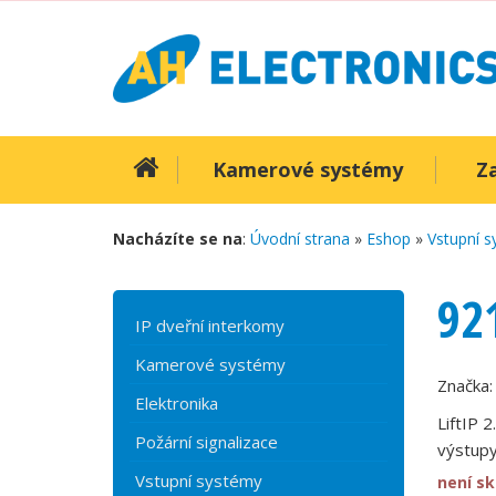
Kamerové systémy
Z
Nacházíte se na
:
Úvodní strana
»
Eshop
»
Vstupní 
92
IP dveřní interkomy
Kamerové systémy
Značka
Elektronika
LiftIP 2
Požární signalizace
výstup
Vstupní systémy
není s