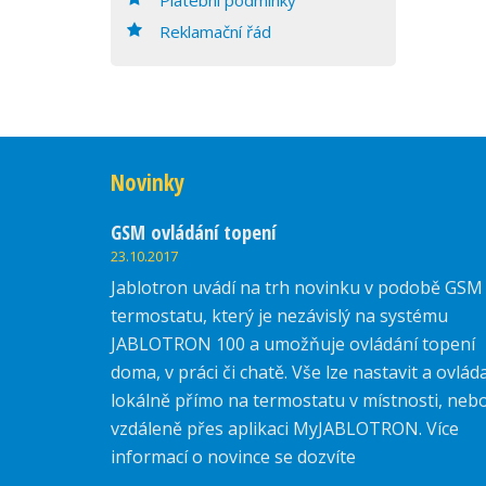
Reklamační řád
Novinky
GSM ovládání topení
23.10.2017
Jablotron uvádí na trh novinku v podobě GSM
termostatu, který je nezávislý na systému
JABLOTRON 100 a umožňuje ovládání topení
doma, v práci či chatě. Vše lze nastavit a ovlád
lokálně přímo na termostatu v místnosti, neb
vzdáleně přes aplikaci MyJABLOTRON. Více
informací o novince se dozvíte
zde.