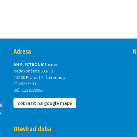
Adresa
N
AH ELECTRONICS s.r.o.
Nedokončená 533/10
102 00 Praha 10 - Štěrboholy
IČ: 28233590
DIČ: CZ28233590
Zobrazit na google mapě
at
o
Otevírací doba