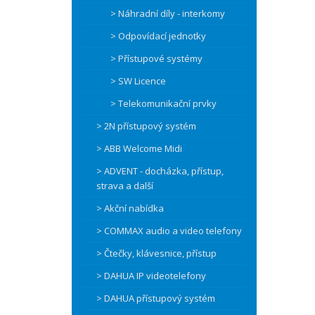
> Náhradní díly - interkomy
> Odpovídací jednotky
> Přístupové systémy
> SW Licence
> Telekomunikační prvky
> 2N přístupový systém
> ABB Welcome Midi
> ADVENT - docházka, přístup,
strava a další
> Akční nabídka
> COMMAX audio a video telefony
> Čtečky, klávesnice, přístup
> DAHUA IP videotelefony
> DAHUA přístupový systém