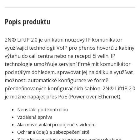
Popis produktu
2N® LiftIP 2.0 je unikátní nouzový IP komunikátor
využívající technologii VoIP pro přenos hovorů z kabiny
výtahu do call centra nebo na recepci či velín. IP
technologie umožňuje servisní firmě mít komunikátor
pod stálým dohledem, spravovat jej na dálku a využívat
možnosti automatické konfigurace ve formě
předdefinovaných konfiguračních šablon. 2N® LiftIP 2.0
je možné napájet přes PoE (Power over Ethernet).
Neustále pod kontrolou
Vzdálená správa
Alarmové volání propojené s videem
Ochrana údajů a zabezpečení sítě
Základní provedení s krycím nerezovým plechem,