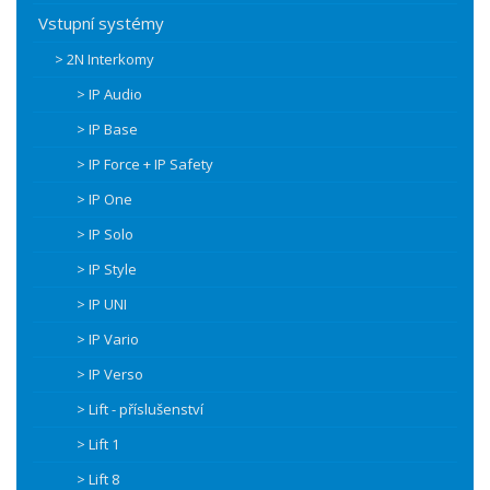
Vstupní systémy
> 2N Interkomy
> IP Audio
> IP Base
> IP Force + IP Safety
> IP One
> IP Solo
> IP Style
> IP UNI
> IP Vario
> IP Verso
> Lift - příslušenství
> Lift 1
> Lift 8