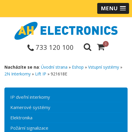
MENU
0
733 120 100
Nacházíte se na
:
Úvodní strana
»
Eshop
»
Vstupní systémy
»
2N Interkomy
»
Lift IP
» 921618E
IP dveřní interkomy
Kamerové systémy
Elektronika
Požární signalizace