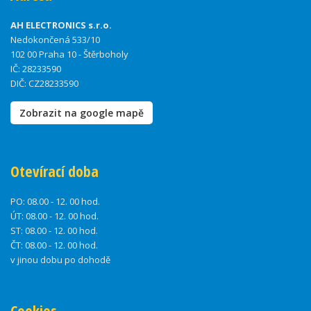
AH ELECTRONICS s.r.o.
Nedokončená 533/10
102 00 Praha 10 - Štěrboholy
IČ: 28233590
DIČ: CZ28233590
Zobrazit na google mapě
Otevírací doba
PO:
08.00 - 12. 00 hod.
ÚT:
08.00 - 12. 00 hod.
ST:
08.00 - 12. 00 hod.
ČT:
08.00 - 12. 00 hod.
v jinou dobu po dohodě
Cookies