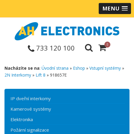
MENU
0
733 120 100
Nacházíte se na
:
Úvodní strana
»
Eshop
»
Vstupní systémy
»
2N Interkomy
»
Lift 8
» 918657E
IP dveřní interkomy
Kamerové systémy
Elektronika
Požární signalizace