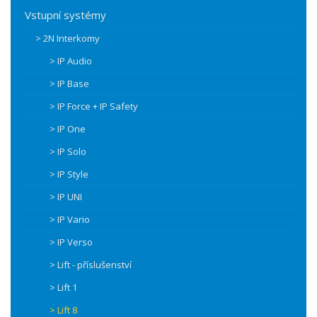
Vstupní systémy
> 2N Interkomy
> IP Audio
> IP Base
> IP Force + IP Safety
> IP One
> IP Solo
> IP Style
> IP UNI
> IP Vario
> IP Verso
> Lift - příslušenství
> Lift 1
> Lift 8