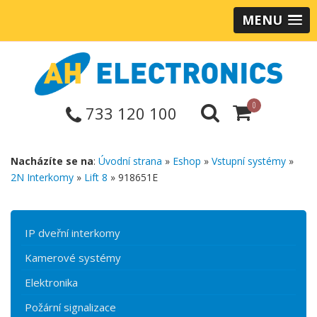
MENU
0
733 120 100
Nacházíte se na
:
Úvodní strana
»
Eshop
»
Vstupní systémy
»
2N Interkomy
»
Lift 8
» 918651E
IP dveřní interkomy
Kamerové systémy
Elektronika
Požární signalizace