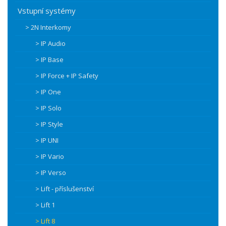
Vstupní systémy
> 2N Interkomy
> IP Audio
> IP Base
> IP Force + IP Safety
> IP One
> IP Solo
> IP Style
> IP UNI
> IP Vario
> IP Verso
> Lift - příslušenství
> Lift 1
> Lift 8