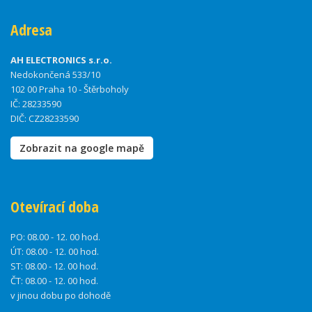
Adresa
AH ELECTRONICS s.r.o.
Nedokončená 533/10
102 00 Praha 10 - Štěrboholy
IČ: 28233590
DIČ: CZ28233590
Zobrazit na google mapě
Otevírací doba
PO:
08.00 - 12. 00 hod.
ÚT:
08.00 - 12. 00 hod.
ST:
08.00 - 12. 00 hod.
ČT:
08.00 - 12. 00 hod.
v jinou dobu po dohodě