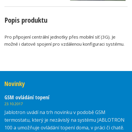
Popis produktu
Pro připojení centrální jednotky přes mobilní síť (3G). Je
možné i datové spojení pro vzdálenou konfiguraci systému.
Novinky
GSM ovládání topení
23.10.2017
Jablotron uvádí na trh novinku v podobě GSM
termostatu, který je nezávislý na systému JABLOTRON
100 a umožňuje ovládání topení doma, v práci či chatě.